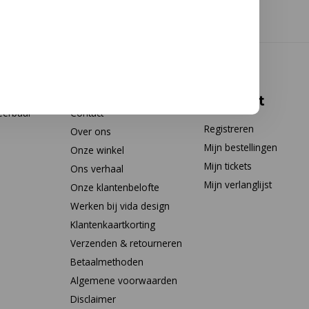
Klantenservice
Mijn
account
eerbaar
Contact
Registreren
Over ons
Mijn bestellingen
Onze winkel
Mijn tickets
Ons verhaal
Mijn verlanglijst
Onze klantenbelofte
Werken bij vida design
Klantenkaartkorting
Verzenden & retourneren
Betaalmethoden
Algemene voorwaarden
Disclaimer