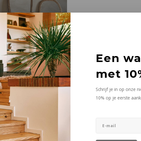
spiegels
Een w
met 10
s het gaat om ons eigen spiegelbeeld, ook je interieur kan je verfraaien,
wat een spiegel doet! Reflecteren. Zorg er dus voor dat hetgeen dat we
Schrijf je in op onze 
10% op je eerste aank
thetisch aspect met zich mee, het kan een echte statement piece worde
f schittert als tussen je andere muurdecoratie. Spiegels met speciale v