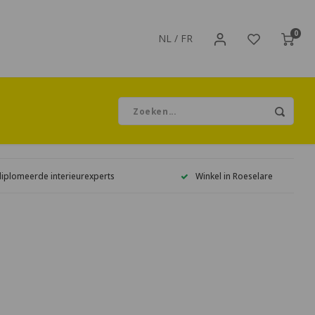
0
NL
/
FR
diplomeerde interieurexperts
Winkel in Roeselare