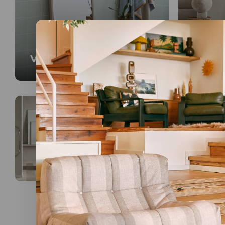
Vloerspiegels
Wand
Spiegels
Spiegels zijn niet enkel praktisch al
reflecterend materiaal. Want dit is 
Maar een spiegel brengt ook een es
soort wall art die zowel op zichzel
hip.