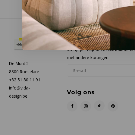
Nieuwsbrief
Schrijf je in op onze nieuwsbrief 
met andere kortingen.
De Munt 2
8800 Roeselare
+32 51 80 11 91
info@vida-
Volg ons
design.be