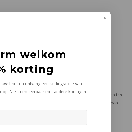
arm welkom
% korting
 groter, dieper of lichter doen lijken met gebruik van dit
erspiegeld wordt een streling voor het oog is.
nieuwsbrief en ontvang een kortingscode van
oop. Niet cumuleerbaar met andere kortingen.
n in je woning. Een spiegel is dan ook een niet te onderschatten
ormen, originele omkadering of getint glas zijn dan ook helemaal