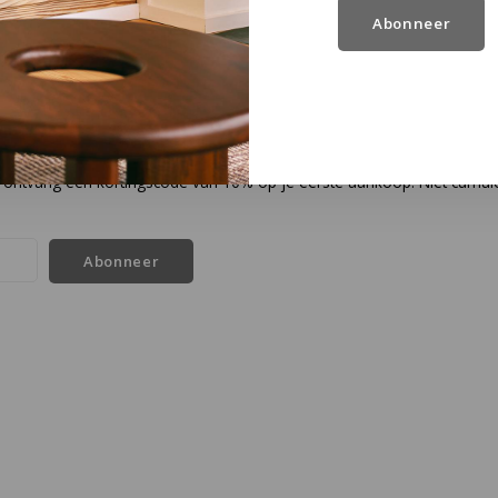
Abonneer
en ontvang een kortingscode van 10% op je eerste aankoop. Niet cumul
Abonneer