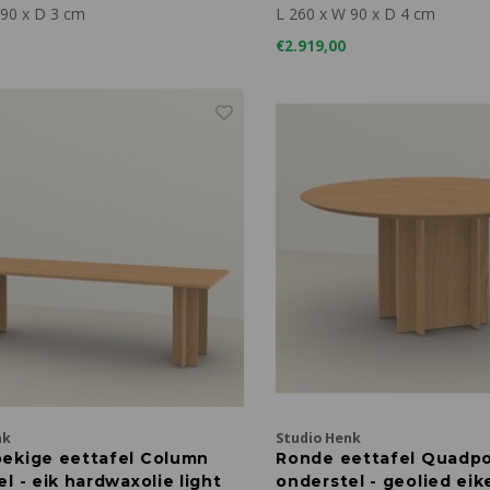
00
light 260 x 100
 90 x D 3 cm
L 260 x W 90 x D 4 cm
€2.919,00
nk
Studio Henk
ekige eettafel Column
Ronde eettafel Quadp
l - eik hardwaxolie light
onderstel - geolied eik