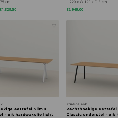
AALMODEL
120
 75 cm
L 220 x W 120 x D 3 cm
€1.329,50
€2.949,00
nk
Studio Henk
ekige eettafel Slim X
Rechthoekige eettafel
l - eik hardwaxolie licht
Classic onderstel - eik