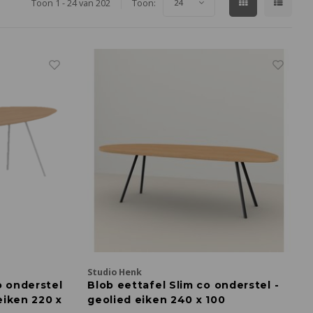
Toon 1 - 24 van 202
Toon:
24
Studio Henk
o onderstel
Blob eettafel Slim co onderstel -
eiken 220 x
geolied eiken 240 x 100