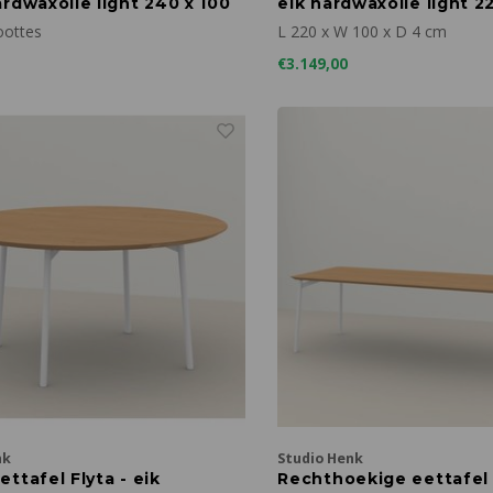
rdwaxolie light 240 x 100
eik hardwaxolie light 2
oottes
L 220 x W 100 x D 4 cm
€3.149,00
nk
Studio Henk
ttafel Flyta - eik
Rechthoekige eettafel 