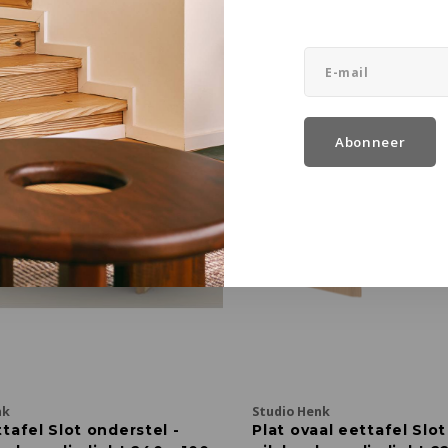
 90 x D 3 cm
Ø 150 cm
€2.899,00
Abonneer
nk
Studio Henk
tafel Slot onderstel -
Plat ovaal eettafel Slot