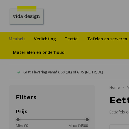
Meubels
Verlichting
Textiel
Tafelen en serveren
Materialen en onderhoud
Gratis levering vanaf € 50 (BE) of € 75 (NL, FR, DE)
Home
M
Filters
Eet
Prijs
Eettafels 
Min: €
0
Max: €
4500