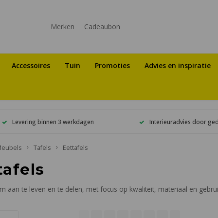
Merken
Cadeaubon
Accessoires
Tuin
Promoties
Advies en inspiratie
Levering binnen 3 werkdagen
Interieuradvies door ge
eubels
Tafels
Eettafels
tafels
om aan te leven en te delen, met focus op kwaliteit, materiaal en gebr