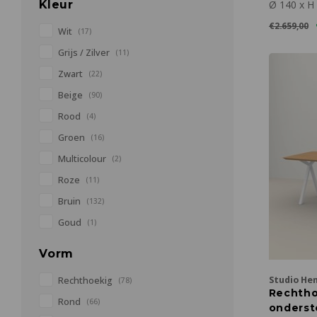
TOONZ
Kleur
Ø 140 x H
€2.659,00
Wit
(17)
Grijs / Zilver
(11)
Zwart
(22)
Beige
(90)
Rood
(4)
Groen
(16)
Multicolour
(2)
Roze
(11)
Bruin
(132)
Goud
(1)
Vorm
Studio He
Rechthoekig
(78)
Rechtho
Rond
(66)
onderste