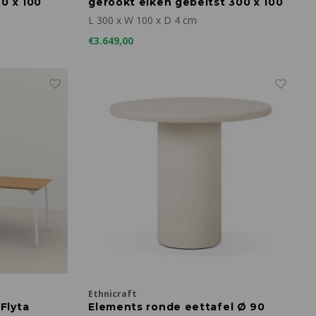
20 x 100
gerookt eiken gebeitst 300 x 100
L 300 x W 100 x D 4 cm
€3.649,00
Ethnicraft
Flyta
Elements ronde eettafel Ø 90