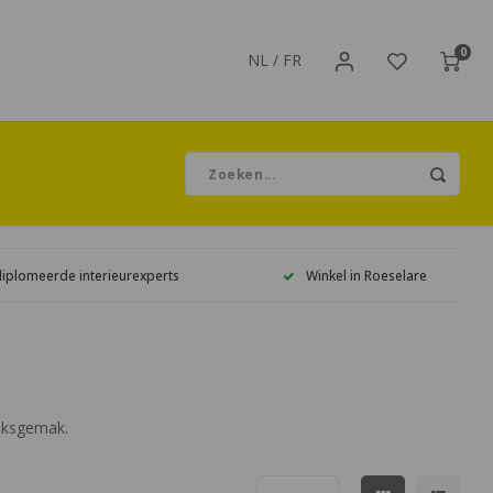
0
NL
/
FR
diplomeerde interieurexperts
Winkel in Roeselare
uiksgemak.