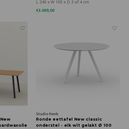
L 240 x W 100 x D 3 of 4 cm
€3.069,00
Studio Henk
 New
Ronde eettafel New classic
 hardwaxolie
onderstel - eik wit gelakt Ø 100