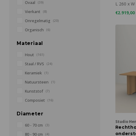
260 x 1
Ovaal
(39)
L 260 x W
Vierkant
(8)
€2.919,00
Onregelmatig
(20)
Organisch
(6)
Materiaal
Hout
(161)
Staal / RVS
(24)
Keramiek
(1)
Natuursteen
(1)
Kunststof
(7)
Composiet
(16)
Diameter
Studio He
60 - 70 cm
(3)
Rechtho
onderste
80 - 90 cm
(4)