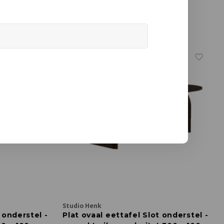
Ø 130 cm
€2.989,00
Studio Henk
 onderstel -
Plat ovaal eettafel Slot onderstel -