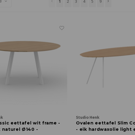
1
2
3
4
5
9
d
nk
Studio Henk
sic eettafel wit frame -
Ovalen eettafel Slim C
k naturel Ø140 -
- eik hardwaxolie light 