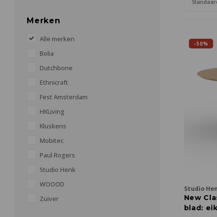
Standaar
Merken
Alle merken
-50%
Bolia
Dutchbone
Ethnicraft
Fest Amsterdam
HKLiving
Kluskens
Mobitec
Paul Rogers
Studio Henk
WOOOD
Studio He
New Clas
Zuiver
blad: ei