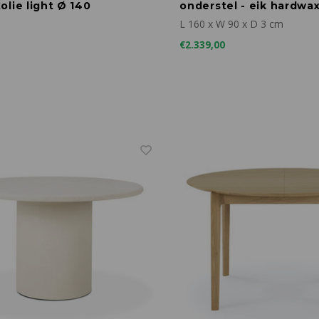
lie light Ø 140
onderstel - eik hardwax
160 x 90
L 160 x W 90 x D 3 cm
€2.339,00