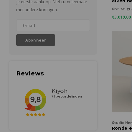
eiken ha
je eerste aankoop. Niet cumuleerbaar
diverse gr
met andere kortingen.
€3.019,00
Abonneer
Reviews
Studio He
Ronde ee