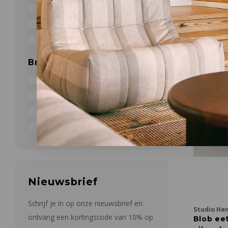
250 - 300 cm
(44)
L 200 x W
300 - 400 cm
(13)
€2.699,00
> 400 cm
(1)
Breedte
60 - 80 cm
(8)
80 - 100 cm
(93)
100 - 150 cm
(22)
150 - 200 cm
(3)
Nieuwsbrief
Schrijf je in op onze nieuwsbrief en
Studio He
ontvang een kortingscode van 10% op
Blob eet