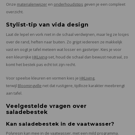
Onze
materialenwijzer
en
onderhoudstips
geven je een compleet
overzicht.
Stylist-tip van vida design
Laat de lepel en vork niet in de schaal verdwijnen, maar leg ze losjes
over de rand, heften naar buiten. Zo grijpt iedereen ze makkelijk
vast en oogt je tafel meteen wat losser en gastvrijer. Kies je voor
een kleurrijke
HKLiving
-set, houd de schaal dan bewust neutraal, zo
komt het bestek pas echt tot zijn recht.
Voor speelse kleuren en vormen kies je
HKLiving
,
terwijl
Bloomingville
net dat rustigere, tijdloze karakter meebrengt
aan tafel.
Veelgestelde vragen over
saladebestek
Kan saladebestek in de vaatwasser?
Polyresin kan mee in de vaatwasser, met een mild programma.