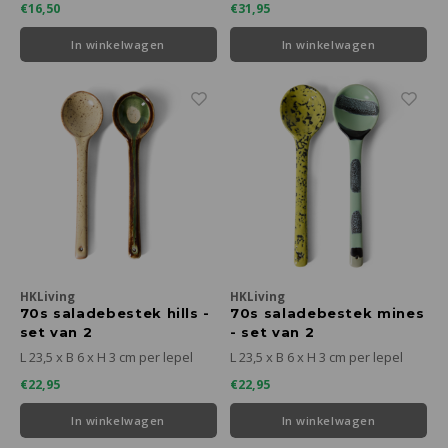
€16,50
€31,95
In winkelwagen
In winkelwagen
HKLiving
HKLiving
70s saladebestek hills -
70s saladebestek mines
set van 2
- set van 2
L 23,5 x B 6 x H 3 cm per lepel
L 23,5 x B 6 x H 3 cm per lepel
€22,95
€22,95
In winkelwagen
In winkelwagen