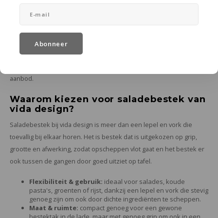
In de praktijk gaat saladebestek er stevig aan toe: het schept zware
ingrediënten op, komt vaak in de vaatwasser terecht en ligt daarna
weer in de lade tot de volgende maaltijd. Bestek dat tegen dat ritme
Abonneer
kan, zonder dat je er speciale zorg voor moet dragen, is precies
waar we in de winkel op letten bij het samenstellen van ons
aanbod.
Waarom kiezen voor saladebestek van
vida design?
Saladebestek bij vida design is meer dan een lepel en vork die
toevallig bij elkaar horen. Het is bestek dat is uitgekozen op grip,
grootte en afwerking, zodat opscheppen vlot gaat en het bestek er
ook tussen de gangen door goed uitziet op tafel.
Flexibiliteit & gebruik:
ideaal voor salades, koude
pasta's, groenten of rijst, dankzij een lepel en vork die stevig
genoeg zijn om ook door dichte ingrediënten te scheppen.
Maat & ruimte:
compact genoeg voor een gewone
bestektak in de lade, maar met genoeg grip om ook in een