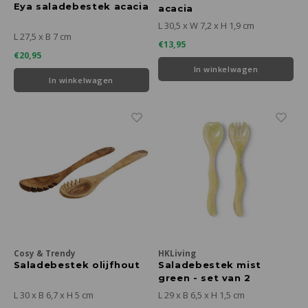
Eya saladebestek acacia
acacia
L 30,5 x W 7,2 x H 1,9 cm
L 27,5 x B 7 cm
€13,95
€20,95
In winkelwagen
In winkelwagen
Cosy & Trendy
HKLiving
Saladebestek olijfhout
Saladebestek mist
green - set van 2
L 30 x B 6,7 x H 5 cm
L 29 x B 6,5 x H 1,5 cm