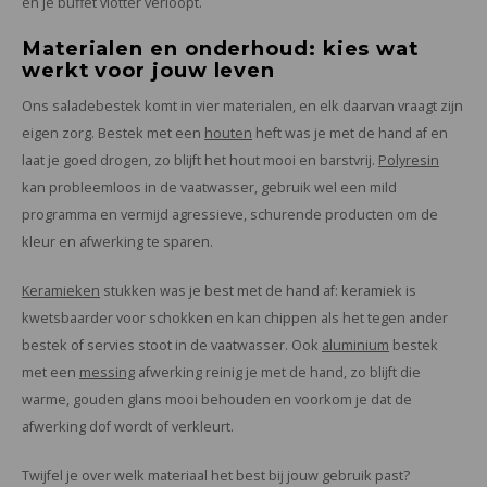
en je buffet vlotter verloopt.
Materialen en onderhoud: kies wat
werkt voor jouw leven
Ons saladebestek komt in vier materialen, en elk daarvan vraagt zijn
eigen zorg. Bestek met een
houten
heft was je met de hand af en
laat je goed drogen, zo blijft het hout mooi en barstvrij.
Polyresin
kan probleemloos in de vaatwasser, gebruik wel een mild
programma en vermijd agressieve, schurende producten om de
kleur en afwerking te sparen.
Keramieken
stukken was je best met de hand af: keramiek is
kwetsbaarder voor schokken en kan chippen als het tegen ander
bestek of servies stoot in de vaatwasser. Ook
aluminium
bestek
met een
messing
afwerking reinig je met de hand, zo blijft die
warme, gouden glans mooi behouden en voorkom je dat de
afwerking dof wordt of verkleurt.
Twijfel je over welk materiaal het best bij jouw gebruik past?