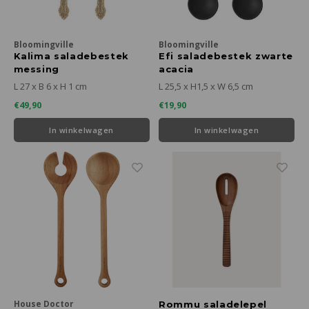
Bloomingville
Bloomingville
Kalima saladebestek
Efi saladebestek zwarte
messing
acacia
L 27 x B 6 x H 1 cm
L 25,5 x H1,5 x W 6,5 cm
€49,90
€19,90
In winkelwagen
In winkelwagen
House Doctor
Rommu saladelepel