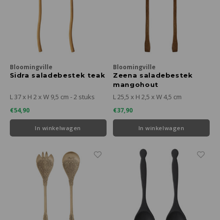
Bloomingville
Bloomingville
Sidra saladebestek teak
Zeena saladebestek
mangohout
L 37 x H 2 x W 9,5 cm - 2 stuks
L 25,5 x H 2,5 x W 4,5 cm
€54,90
€37,90
In winkelwagen
In winkelwagen