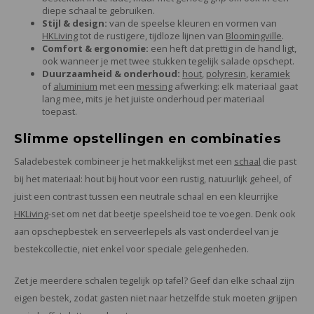
diepe schaal te gebruiken.
Stijl & design:
van de speelse kleuren en vormen van
HKLiving
tot de rustigere, tijdloze lijnen van
Bloomingville
.
Comfort & ergonomie:
een heft dat prettig in de hand ligt,
ook wanneer je met twee stukken tegelijk salade opschept.
Duurzaamheid & onderhoud:
hout
,
polyresin
,
keramiek
of
aluminium
met een
messing
afwerking: elk materiaal gaat
lang mee, mits je het juiste onderhoud per materiaal
toepast.
Slimme opstellingen en combinaties
Saladebestek combineer je het makkelijkst met een
schaal
die past
bij het materiaal: hout bij hout voor een rustig, natuurlijk geheel, of
juist een contrast tussen een neutrale schaal en een kleurrijke
HKLiving
-set om net dat beetje speelsheid toe te voegen. Denk ook
aan opschepbestek en serveerlepels als vast onderdeel van je
bestekcollectie, niet enkel voor speciale gelegenheden.
Zet je meerdere schalen tegelijk op tafel? Geef dan elke schaal zijn
eigen bestek, zodat gasten niet naar hetzelfde stuk moeten grijpen