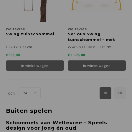
Plafondkapjes
Keukenhulpjes
Klimaatbeheersing
Kledi
Vaat
Eierd
Onder
Toile
Kaars
Toile
Loung
Weer
keram
schui
Buiten koken en tafelen
Ledlampen
Troll
Tafel
Theek
Papie
Verzo
Kaars
Poefs
leder
textie
Buite
Hottubs
Weltevree
Weltevree
Nacht
Koffi
Place
Vuiln
Kaps
Zonn
marm
wasse
Swing tuinschommel
Serious Swing
tuinschommel - met
lichtjes
Serve
Wasm
Klokk
Hangs
micr
L 120 x D 23 cm
W 489 x D 190 x H 315 cm
€395,00
€2.995,00
Olie- 
Toile
Spieg
Pickn
Mort
In winkelwagen
In winkelwagen
Serve
Zeepd
Theel
Hoge 
rotan
Vaze
Buite
staal
Toon:
24
textie
Buiten spelen
Schommels van Weltevree – Speels
design voor jong én oud