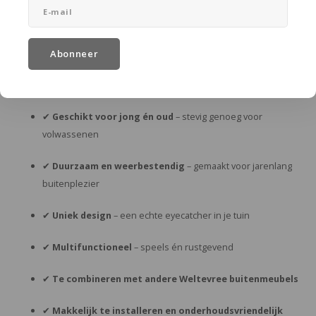
Of je nu kiest voor de klassieke Swing of de grotere Serious Swing,
je haalt gegarandeerd een uniek en kwalitatief stuk buitenmeubilair
in huis.
Abonneer
Waarom je fan wordt van een Weltevree schommel:
✔
Geschikt voor jong én oud
– stevig genoeg voor
volwassenen
✔
Duurzaam en weerbestendig
– gemaakt voor jarenlang
buitenplezier
✔
Uniek design
– een echte eyecatcher in je tuin
✔
Multifunctioneel
– speels én rustgevend
✔
Te combineren met andere Weltevree buitenmeubels
✔
Makkelijk te installeren en onderhoudsvriendelijk