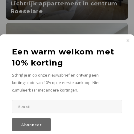
Lichtrijk appartement in centrum
Roeselare
Een warm welkom met
10% korting
Schrijf je in op onze nieuwsbrief en ontvang een
kortingscode van 10% op je eerste aankoop. Niet
cumuleerbaar met andere kortingen.
Appartement bedrijfsgebouw
Ingelmunster
Abonneer