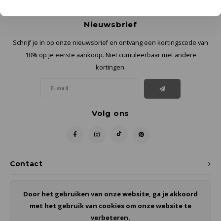
Nieuwsbrief
Schrijf je in op onze nieuwsbrief en ontvang een kortingscode van
10% op je eerste aankoop. Niet cumuleerbaar met andere
kortingen.
Volg ons
Contact
Klantenservice
Door het gebruiken van onze website, ga je akkoord
met het gebruik van cookies om onze website te
Mijn account
verbeteren.