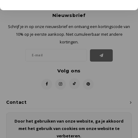
Nieuwsbrief
Schrijf je in op onze nieuwsbrief en ontvang een kortingscode van
10% op je eerste aankoop. Niet cumuleerbaar met andere
kortingen.
Volg ons
Contact
Klantenservice
Door het gebruiken van onze website, ga je akkoord
met het gebruik van cookies om onze website te
Mijn account
verbeteren.