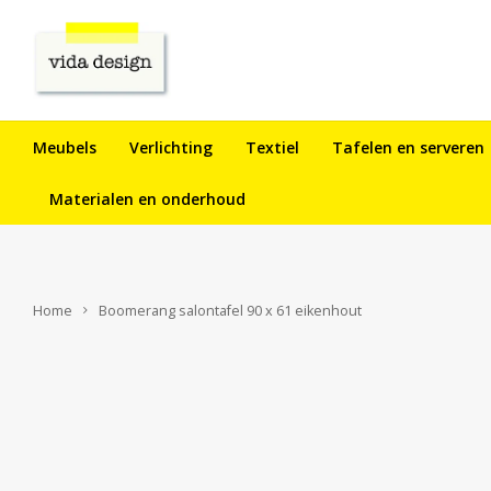
Meubels
Verlichting
Textiel
Tafelen en serveren
Materialen en onderhoud
Home
Boomerang salontafel 90 x 61 eikenhout