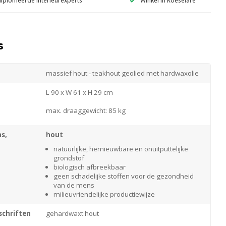
s
massief hout - teakhout geolied met hardwaxolie
L 90 x W 61 x H 29 cm
max. draaggewicht: 85 kg
s,
hout
natuurlijke, hernieuwbare en onuitputtelijke
grondstof
biologisch afbreekbaar
geen schadelijke stoffen voor de gezondheid
van de mens
milieuvriendelijke productiewijze
chriften
gehardwaxt hout