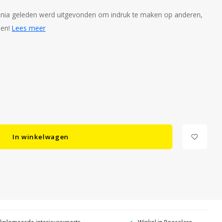
nia geleden werd uitgevonden om indruk te maken op anderen,
oen!
Lees meer
In winkelwagen
diplomeerde interieurexperts
Winkel in Roeselare