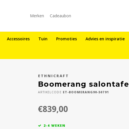
Merken
Cadeaubon
Accessoires
Tuin
Promoties
Advies en inspiratie
ETHNICRAFT
Boomerang salontafel
ARTIKELCODE
ET-BOOMERANG90-50791
€839,00
2-4 WEKEN