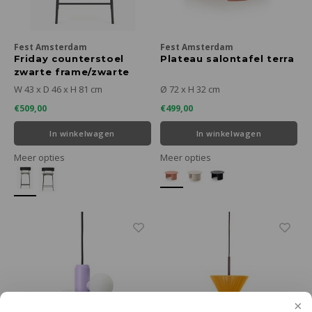
Fest Amsterdam
Fest Amsterdam
Friday counterstoel
Plateau salontafel terra
zwarte frame/zwarte
rugleuning
W 43 x D 46 x H 81 cm
Ø 72 x H 32 cm
€509,00
€499,00
In winkelwagen
In winkelwagen
Meer opties
Meer opties