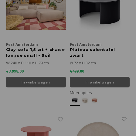
Fest Amsterdam
Fest Amsterdam
Clay sofa 1,5 zit + chaise
Plateau salontafel
longue small - Soil
zwart
Natural 01
W 240 x D 110 x H 79 cm
Ø 72 x H 32 cm
€3.998,00
€499,00
In winkelwagen
In winkelwagen
Meer opties