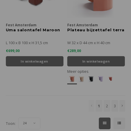
Fest Amsterdam
Fest Amsterdam
Uma salontafel Maroon
Plateau bijzettafel terra
L 100 x B 100 x H 31,5 cm
W 32 x D 44 cm x H 40 cm
€699,00
€289,00
In winkelwagen
In winkelwagen
Meer opties
1
2
3
Toon:
24