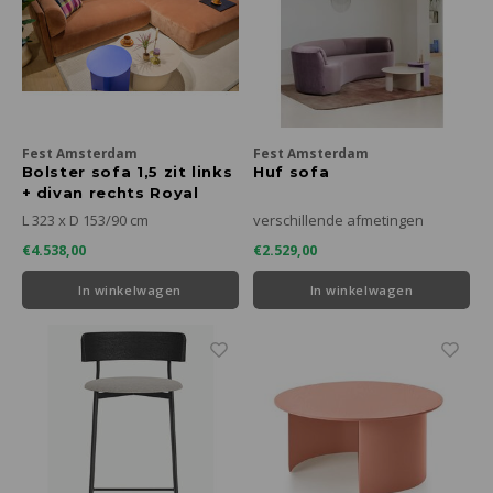
Fest Amsterdam
Fest Amsterdam
Bolster sofa 1,5 zit links
Huf sofa
+ divan rechts Royal
Magnolia
L 323 x D 153/90 cm
verschillende afmetingen
€4.538,00
€2.529,00
In winkelwagen
In winkelwagen