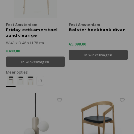
Fest Amsterdam
Fest Amsterdam
Friday eetkamerstoel
Bolster hoekbank divan
zandkleurige
frame/zwarte rugleuning
W 43 x D 46 x H 78 cm
€5.098,00
€489,00
In winkelwagen
In winkelwagen
Meer opties
+3