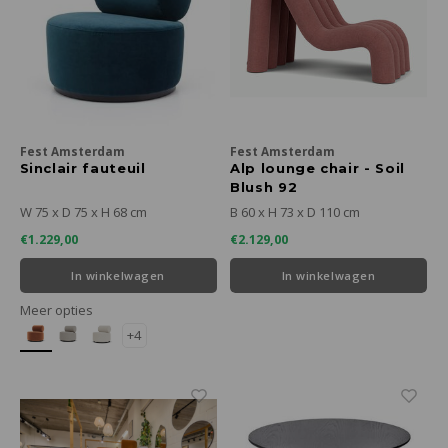
Fest Amsterdam
Fest Amsterdam
Sinclair fauteuil
Alp lounge chair - Soil
Blush 92
W 75 x D 75 x H 68 cm
B 60 x H 73 x D 110 cm
€1.229,00
€2.129,00
In winkelwagen
In winkelwagen
Meer opties
+4