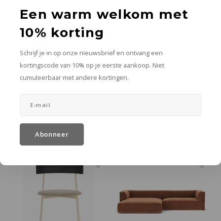
Een warm welkom met
10% korting
Fest Amsterdam
Fest Amsterdam
Kaktee hanglamp lila
Solle hanglamp honey
Schrijf je in op onze nieuwsbrief en ontvang een
kortingscode van 10% op je eerste aankoop. Niet
Ø 21 cm x H 24 cm
S Ø 60 x H 26 cm en L Ø 80 x H 33
cm
cumuleerbaar met andere kortingen.
€275,00
€329,00
In winkelwagen
In winkelwagen
Meer opties
Meer opties
Abonneer
small
large