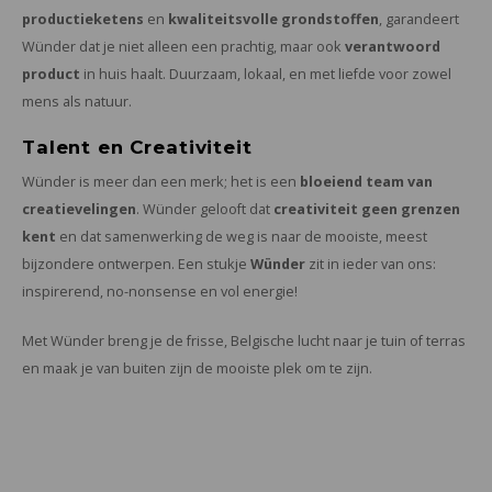
productieketens
en
kwaliteitsvolle grondstoffen
, garandeert
Wünder dat je niet alleen een prachtig, maar ook
verantwoord
product
in huis haalt. Duurzaam, lokaal, en met liefde voor zowel
mens als natuur.
Talent en Creativiteit
Wünder is meer dan een merk; het is een
bloeiend team van
creatievelingen
. Wünder gelooft dat
creativiteit geen grenzen
kent
en dat samenwerking de weg is naar de mooiste, meest
bijzondere ontwerpen. Een stukje
Wünder
zit in ieder van ons:
inspirerend, no-nonsense en vol energie!
Met Wünder breng je de frisse, Belgische lucht naar je tuin of terras
en maak je van buiten zijn de mooiste plek om te zijn.