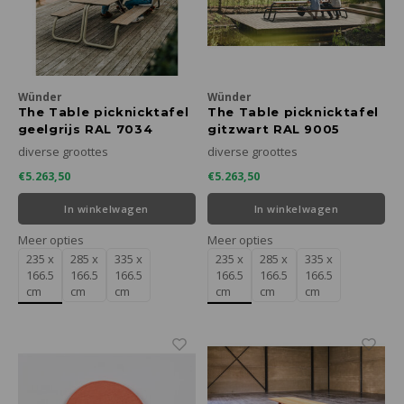
Wünder
Wünder
The Table picknicktafel
The Table picknicktafel
geelgrijs RAL 7034
gitzwart RAL 9005
diverse groottes
diverse groottes
€5.263,50
€5.263,50
In winkelwagen
In winkelwagen
Meer opties
Meer opties
235 x
285 x
335 x
235 x
285 x
335 x
166.5
166.5
166.5
166.5
166.5
166.5
cm
cm
cm
cm
cm
cm