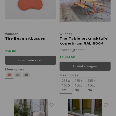
Wünder
Wünder
The Bean zitkussen
The Table picknicktafel
koperbruin RAL 8004
diverse groottes
€96,80
€5.263,50
In winkelwagen
In winkelwagen
Meer opties
Meer opties
235 x
285 x
335 x
166.5
166.5
166.5
cm
cm
cm