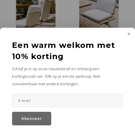
Een warm welkom met
Wünder
Wünder
The seat zitkussen H 45
The seat zitkussen H 25
10% korting
cm
cm
D 34 x H 45 cm
D 34 x H 25 cm
Schrijf je in op onze nieuwsbrief en ontvang een
€326,70
€290,40
kortingscode van 10% op je eerste aankoop. Niet
cumuleerbaar met andere kortingen.
In winkelwagen
In winkelwagen
Meer opties
Meer opties
+1
+1
Abonneer