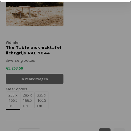
Wünder
The Table picknicktafel
lichtgrijs RAL 7044
diverse groottes
€5.263,50
In winkelwagen
Meer opties
235 x
285 x
335 x
166.5
166.5
166.5
cm
cm
cm