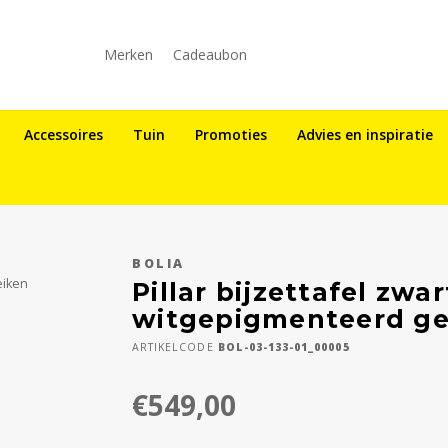
Merken
Cadeaubon
Accessoires
Tuin
Promoties
Advies en inspiratie
BOLIA
eiken
Pillar bijzettafel zwa
witgepigmenteerd ge
ARTIKELCODE
BOL-03-133-01_00005
€549,00