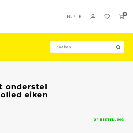
0
NL
/
FR
rt onderstel
olied eiken
OP BESTELLING