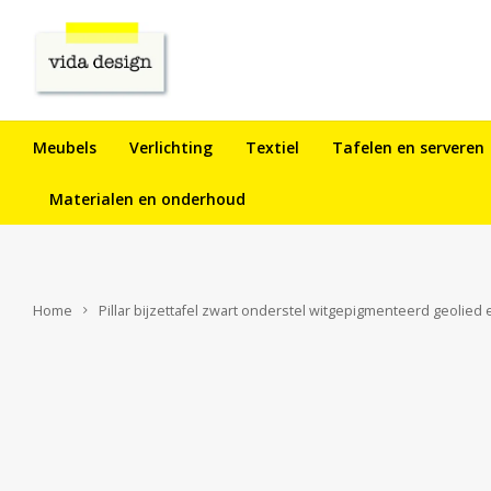
Meubels
Verlichting
Textiel
Tafelen en serveren
Materialen en onderhoud
Home
Pillar bijzettafel zwart onderstel witgepigmenteerd geolied 