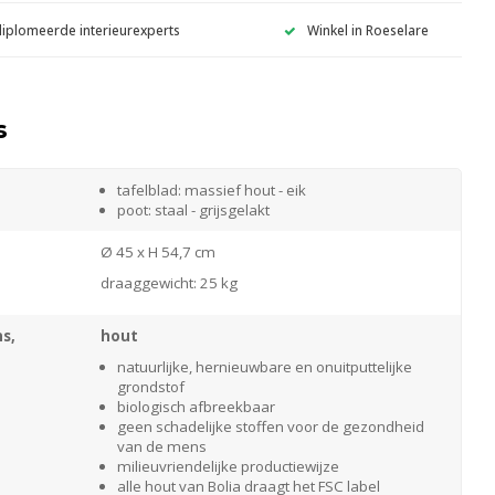
diplomeerde interieurexperts
Winkel in Roeselare
s
tafelblad: massief hout - eik
poot: staal - grijsgelakt
Ø 45 x H 54,7 cm
draaggewicht: 25 kg
s,
hout
natuurlijke, hernieuwbare en onuitputtelijke
grondstof
biologisch afbreekbaar
geen schadelijke stoffen voor de gezondheid
van de mens
milieuvriendelijke productiewijze
alle hout van Bolia draagt het FSC label