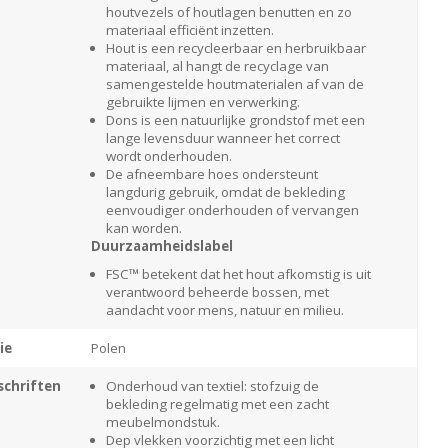
houtvezels of houtlagen benutten en zo
materiaal efficiënt inzetten.
Hout is een recycleerbaar en herbruikbaar
materiaal, al hangt de recyclage van
samengestelde houtmaterialen af van de
gebruikte lijmen en verwerking.
Dons is een natuurlijke grondstof met een
lange levensduur wanneer het correct
wordt onderhouden.
De afneembare hoes ondersteunt
langdurig gebruik, omdat de bekleding
eenvoudiger onderhouden of vervangen
kan worden.
Duurzaamheidslabel
FSC™ betekent dat het hout afkomstig is uit
verantwoord beheerde bossen, met
aandacht voor mens, natuur en milieu.
ie
Polen
chriften
Onderhoud van textiel: stofzuig de
bekleding regelmatig met een zacht
meubelmondstuk.
Dep vlekken voorzichtig met een licht