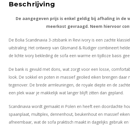
Beschrijving
De aangegeven prijs is enkel geldig bij afhaling in de w
meerkost gevraagd. Neem hiervoor cont
De Bolia Scandinavia 3-zitsbank in Revi ivory is een zachte klassi
uitstraling. Het ontwerp van Glismand & Rüdiger combineert heldere
de lichte ivory bekleding de sofa een warme en tijdloze basis geef
De bank is gevuld met dons, wat zorgt voor een losse, comfortabe
look. De sokkel en poten in massief geolied eiken brengen daar 
tegenover. De brede armleuningen, de royale diepte en de zach
een plek waar je makkelijk wat langer blijft zitten dan gepland.
Scandinavia wordt gemaakt in Polen en heeft een doordachte 
spaanplaat, multiplex, dennenhout, beukenhout en massief eiken 
afneembaar, wat de sofa praktisch maakt in dagelijks gebruik e