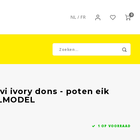
0
NL
/
FR
vi ivory dons - poten eik
ALMODEL
1 OP VOORRAAD