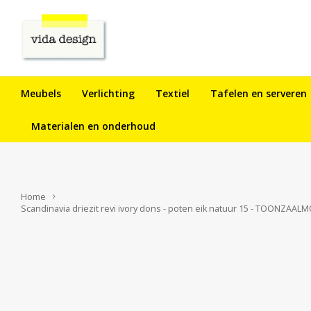
Meubels
Verlichting
Textiel
Tafelen en serveren
Materialen en onderhoud
Home
Scandinavia driezit revi ivory dons - poten eik natuur 15 - TOONZAAL