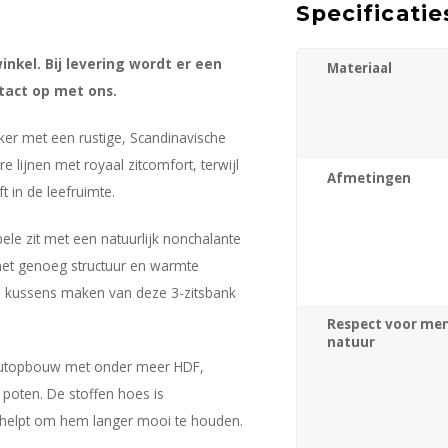
Specificatie
inkel. Bij levering wordt er een
Materiaal
act op met ons.
eker met een rustige, Scandinavische
 lijnen met royaal zitcomfort, terwijl
Afmetingen
t in de leefruimte.
le zit met een natuurlijk nonchalante
net genoeg structuur en warmte
te kussens maken van deze 3-zitsbank
Respect voor men
natuur
houtopbouw met onder meer HDF,
poten. De stoffen hoes is
n helpt om hem langer mooi te houden.