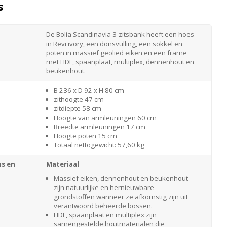
s
De Bolia Scandinavia 3-zitsbank heeft een hoes
in Revi ivory, een donsvulling, een sokkel en
poten in massief geolied eiken en een frame
met HDF, spaanplaat, multiplex, dennenhout en
beukenhout.
B 236 x D 92 x H 80 cm
zithoogte 47 cm
zitdiepte 58 cm
Hoogte van armleuningen 60 cm
Breedte armleuningen 17 cm
Hoogte poten 15 cm
Totaal nettogewicht: 57,60 kg
s en
Materiaal
Massief eiken, dennenhout en beukenhout
zijn natuurlijke en hernieuwbare
grondstoffen wanneer ze afkomstig zijn uit
verantwoord beheerde bossen.
HDF, spaanplaat en multiplex zijn
samengestelde houtmaterialen die