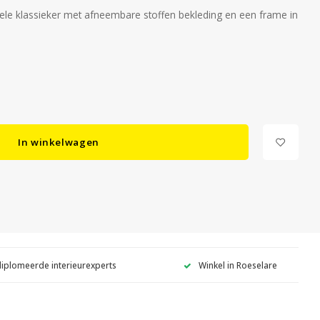
bele klassieker met afneembare stoffen bekleding en een frame in
In winkelwagen
diplomeerde interieurexperts
Winkel in Roeselare