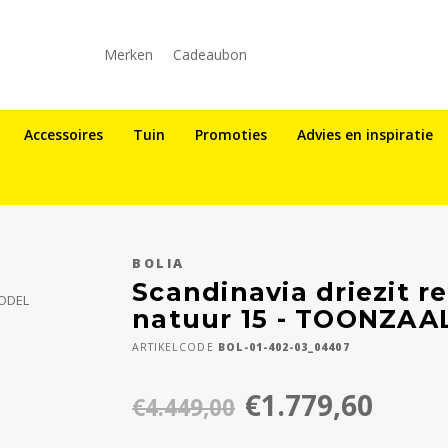
Merken
Cadeaubon
Accessoires
Tuin
Promoties
Advies en inspiratie
BOLIA
Scandinavia driezit re
MODEL
natuur 15 - TOONZA
ARTIKELCODE
BOL-01-402-03_04407
€1.779,60
€4.449,00