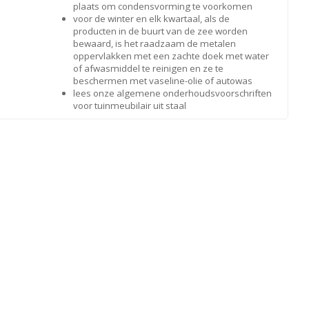
plaats om condensvorming te voorkomen
voor de winter en elk kwartaal, als de
producten in de buurt van de zee worden
bewaard, is het raadzaam de metalen
oppervlakken met een zachte doek met water
of afwasmiddel te reinigen en ze te
beschermen met vaseline-olie of autowas
lees onze algemene onderhoudsvoorschriften
voor tuinmeubilair uit staal