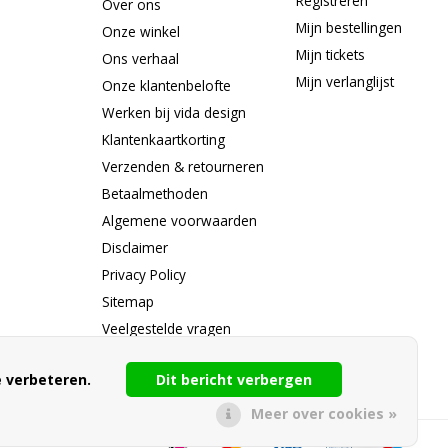
Registreren
Over ons
Mijn bestellingen
Onze winkel
Mijn tickets
Ons verhaal
Mijn verlanglijst
Onze klantenbelofte
Werken bij vida design
Klantenkaartkorting
Verzenden & retourneren
Betaalmethoden
Algemene voorwaarden
Disclaimer
Privacy Policy
Sitemap
Veelgestelde vragen
RSS-feed
 verbeteren.
Dit bericht verbergen
Meer over cookies »
LOYALTY