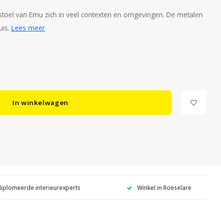
uinstoel van Emu zich in veel contexten en omgevingen. De metalen
uis.
Lees meer
In winkelwagen
diplomeerde interieurexperts
Winkel in Roeselare