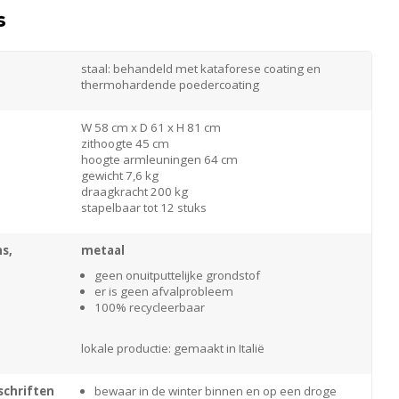
s
staal: behandeld met kataforese coating en
thermohardende poedercoating
W 58 cm x D 61 x H 81 cm
zithoogte 45 cm
hoogte armleuningen 64 cm
gewicht 7,6 kg
draagkracht 200 kg
stapelbaar tot 12 stuks
s,
metaal
geen onuitputtelijke grondstof
er is geen afvalprobleem
100% recycleerbaar
lokale productie: gemaakt in Italië
chriften
bewaar in de winter binnen en op een droge