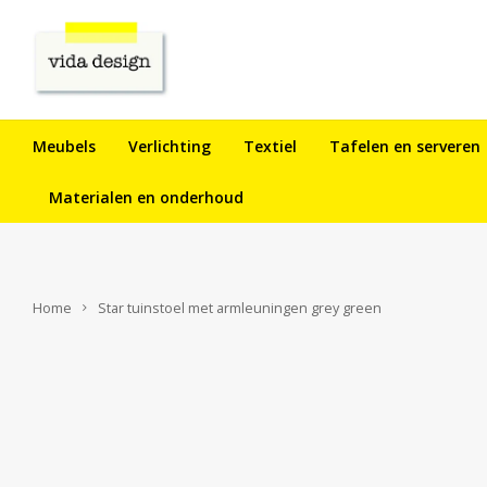
Meubels
Verlichting
Textiel
Tafelen en serveren
Materialen en onderhoud
Home
Star tuinstoel met armleuningen grey green