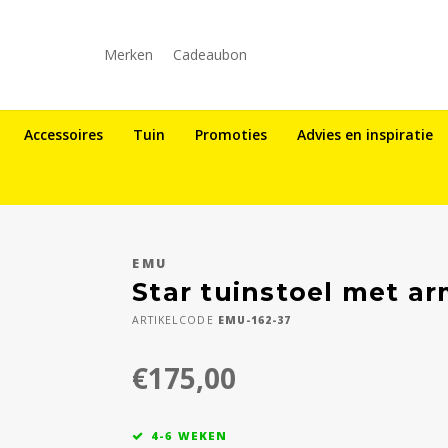
Merken
Cadeaubon
Accessoires
Tuin
Promoties
Advies en inspiratie
EMU
Star tuinstoel met a
ARTIKELCODE
EMU-162-37
€175,00
4-6 WEKEN