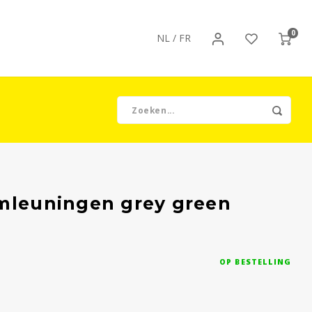
0
NL
/
FR
rmleuningen grey green
OP BESTELLING