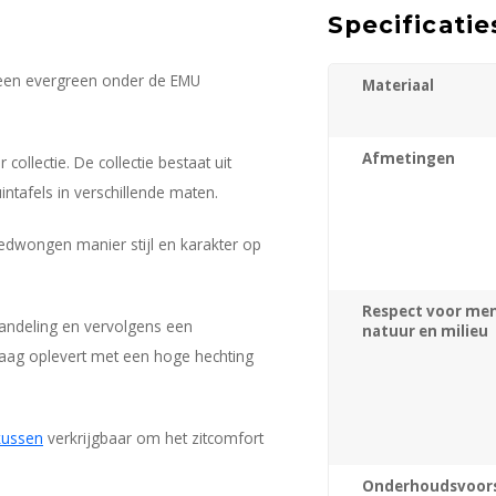
Specificatie
 is een evergreen onder de EMU
Materiaal
Afmetingen
ollectie. De collectie bestaat uit
intafels in verschillende maten.
ngedwongen manier stijl en karakter op
Respect voor men
andeling en vervolgens een
natuur en milieu
ag oplevert met een hoge hechting
kussen
verkrijgbaar om het zitcomfort
Onderhoudsvoors