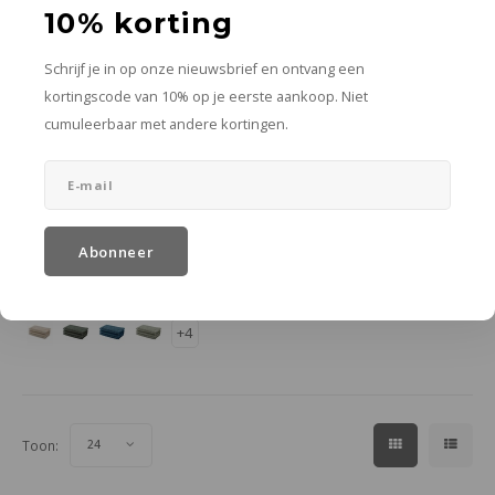
10% korting
Schrijf je in op onze nieuwsbrief en ontvang een
kortingscode van 10% op je eerste aankoop. Niet
cumuleerbaar met andere kortingen.
Aquanova
London gastendoek
nougat
30 x 50 cm
€8,95
Abonneer
In winkelwagen
Meer opties
+4
Toon:
24