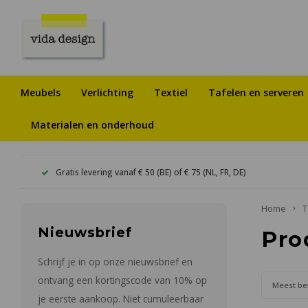
Meubels
Verlichting
Textiel
Tafelen en serveren
Materialen en onderhoud
Gratis levering vanaf € 50 (BE) of € 75 (NL, FR, DE)
Home
T
Nieuwsbrief
Pro
Schrijf je in op onze nieuwsbrief en
ontvang een kortingscode van 10% op
Meest be
je eerste aankoop. Niet cumuleerbaar