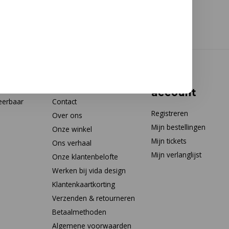
Klantenservice
Mijn
account
eerbaar
Contact
Registreren
Over ons
Mijn bestellingen
Onze winkel
Mijn tickets
Ons verhaal
Mijn verlanglijst
Onze klantenbelofte
Werken bij vida design
Klantenkaartkorting
Verzenden & retourneren
Betaalmethoden
Algemene voorwaarden