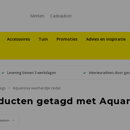
Merken
Cadeaubon
Accessoires
Tuin
Promoties
Advies en inspiratie
Levering binnen 3 werkdagen
Interieuradvies door ge
ags
Aquanova washandje cedar
ducten getagd met Aqua
keken