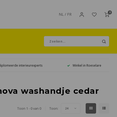
0
NL
/
FR
diplomeerde interieurexperts
Winkel in Roeselare
nova washandje cedar
Toon 1 - 0 van 0
Toon:
24