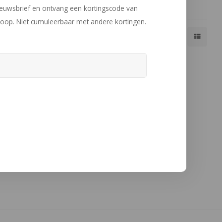
nieuwsbrief en ontvang een kortingscode van
oop. Niet cumuleerbaar met andere kortingen.
Toon 1 - 1 van 1
Toon:
24