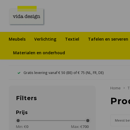
Meubels
Verlichting
Textiel
Tafelen en serveren
Materialen en onderhoud
Gratis levering vanaf € 50 (BE) of € 75 (NL, FR, DE)
Home
T
Filters
Pro
Prijs
Meest be
Min: €
0
Max: €
700