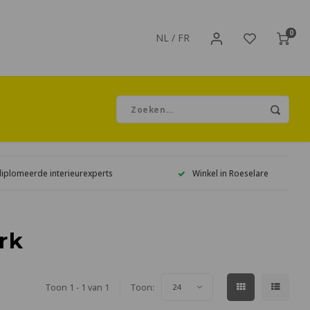
0
NL
/
FR
diplomeerde interieurexperts
Winkel in Roeselare
rk
Toon 1 - 1 van 1
Toon:
24