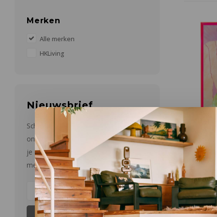
Merken
Alle merken
HKLiving
Nieuwsbrief
Schrijf je in op onze nieuwsbrief en
ontvang een kortingscode van 10% op
je eerste aankoop. Niet cumuleerbaar
met andere kortingen.
HKLiving
Get you
met kad
W 127 x H
Abonneer
€695,00