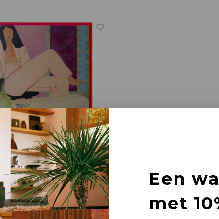
Een w
r groove on kunstwerk
er
met 10
 152 x D 4 cm