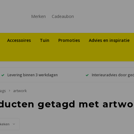
Merken
Cadeaubon
Accessoires
Tuin
Promoties
Advies en inspiratie
Levering binnen 3 werkdagen
Interieuradvies door ge
ags
artwork
ducten getagd met artwo
keken