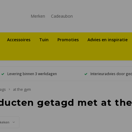
Merken
Cadeaubon
Accessoires
Tuin
Promoties
Advies en inspiratie
Levering binnen 3 werkdagen
Interieuradvies door ge
ags
at the gym
ducten getagd met at th
keken