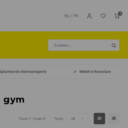
0
NL
/
FR
diplomeerde interieurexperts
Winkel in Roeselare
e gym
Toon 1 - 0 van 0
Toon:
24