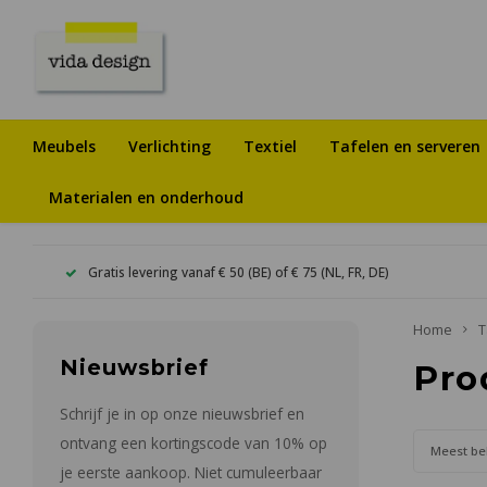
Meubels
Verlichting
Textiel
Tafelen en serveren
Materialen en onderhoud
Gratis levering vanaf € 50 (BE) of € 75 (NL, FR, DE)
Home
T
Nieuwsbrief
Pro
Schrijf je in op onze nieuwsbrief en
ontvang een kortingscode van 10% op
Meest be
je eerste aankoop. Niet cumuleerbaar