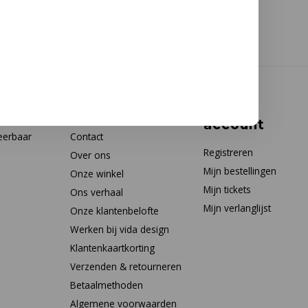
Klantenservice
Mijn
account
eerbaar
Contact
Registreren
Over ons
Mijn bestellingen
Onze winkel
Mijn tickets
Ons verhaal
Mijn verlanglijst
Onze klantenbelofte
Werken bij vida design
Klantenkaartkorting
Verzenden & retourneren
Betaalmethoden
Algemene voorwaarden