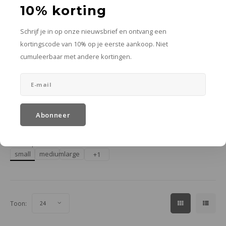
10% korting
Schrijf je in op onze nieuwsbrief en ontvang een
kortingscode van 10% op je eerste aankoop. Niet
cumuleerbaar met andere kortingen.
Aquanova
Viggo badjas
donkergrijs
diverse maten
€79,98
Abonneer
In winkelwagen
Meer opties
small
medium
large
+1
Toon:
24