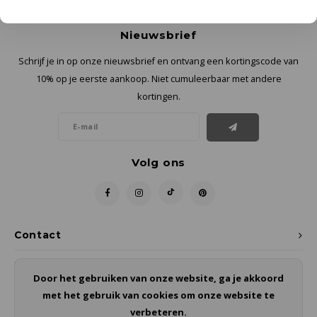
Nieuwsbrief
Schrijf je in op onze nieuwsbrief en ontvang een kortingscode van
10% op je eerste aankoop. Niet cumuleerbaar met andere
kortingen.
Volg ons
Contact
Klantenservice
Door het gebruiken van onze website, ga je akkoord
met het gebruik van cookies om onze website te
Mijn account
verbeteren.