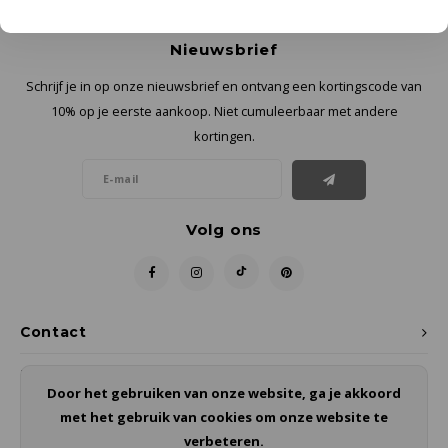
Nieuwsbrief
Schrijf je in op onze nieuwsbrief en ontvang een kortingscode van
10% op je eerste aankoop. Niet cumuleerbaar met andere
kortingen.
Volg ons
Contact
Klantenservice
Door het gebruiken van onze website, ga je akkoord
met het gebruik van cookies om onze website te
Mijn account
verbeteren.