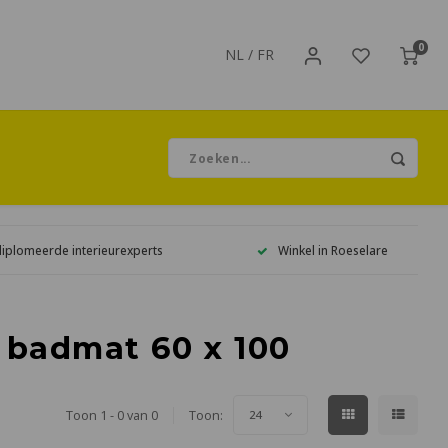
0
NL
/
FR
diplomeerde interieurexperts
Winkel in Roeselare
 badmat 60 x 100
Toon 1 - 0 van 0
Toon:
24