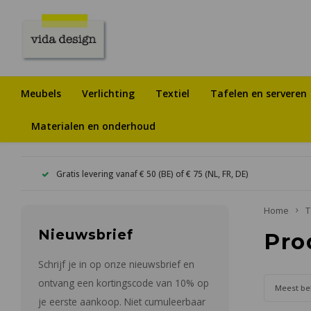
Meubels
Verlichting
Textiel
Tafelen en serveren
Materialen en onderhoud
Gratis levering vanaf € 50 (BE) of € 75 (NL, FR, DE)
Home
T
Nieuwsbrief
Pro
Schrijf je in op onze nieuwsbrief en
ontvang een kortingscode van 10% op
Meest be
je eerste aankoop. Niet cumuleerbaar