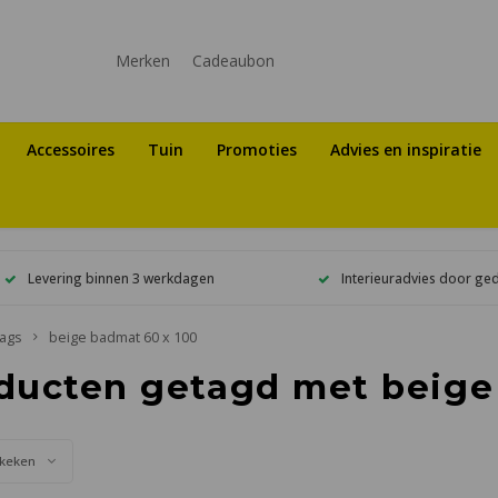
Merken
Cadeaubon
Accessoires
Tuin
Promoties
Advies en inspiratie
Levering binnen 3 werkdagen
Interieuradvies door ge
ags
beige badmat 60 x 100
ducten getagd met beige
keken