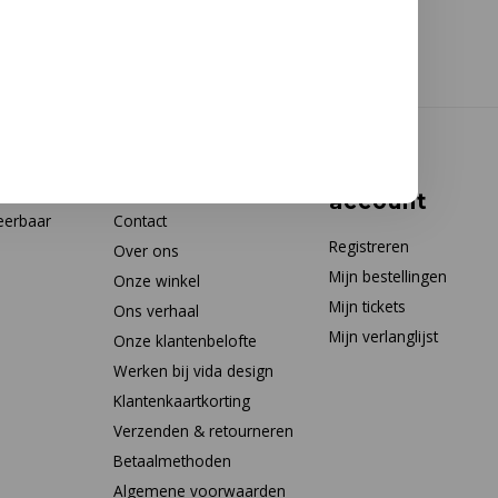
Klantenservice
Mijn
account
eerbaar
Contact
Registreren
Over ons
Mijn bestellingen
Onze winkel
Mijn tickets
Ons verhaal
Mijn verlanglijst
Onze klantenbelofte
Werken bij vida design
Klantenkaartkorting
Verzenden & retourneren
Betaalmethoden
Algemene voorwaarden