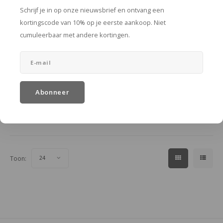
Schrijf je in op onze nieuwsbrief en ontvang een
kortingscode van 10% op je eerste aankoop. Niet
cumuleerbaar met andere kortingen.
Fabio bijzettafel
naturel
Ø50 x 50 cm
Abonneer
€99,00
In winkelwagen
Toon:
24