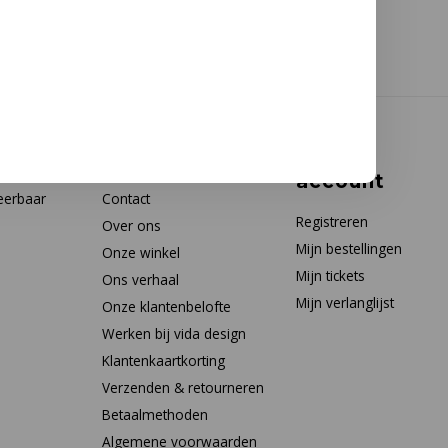
Klantenservice
Mijn
account
eerbaar
Contact
Registreren
Over ons
Mijn bestellingen
Onze winkel
Mijn tickets
Ons verhaal
Mijn verlanglijst
Onze klantenbelofte
Werken bij vida design
Klantenkaartkorting
Verzenden & retourneren
Betaalmethoden
Algemene voorwaarden