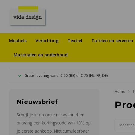
Meubels
Verlichting
Textiel
Tafelen en serveren
Materialen en onderhoud
Gratis levering vanaf € 50 (BE) of € 75 (NL, FR, DE)
Home
T
Nieuwsbrief
Pro
Schrijf je in op onze nieuwsbrief en
ontvang een kortingscode van 10% op
Meest be
je eerste aankoop. Niet cumuleerbaar