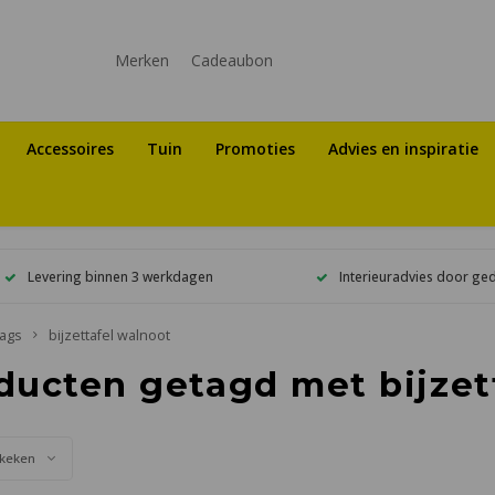
Merken
Cadeaubon
Accessoires
Tuin
Promoties
Advies en inspiratie
Levering binnen 3 werkdagen
Interieuradvies door ge
ags
bijzettafel walnoot
ducten getagd met bijzet
keken