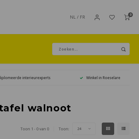
0
NL
/
FR
diplomeerde interieurexperts
Winkel in Roeselare
tafel walnoot
Toon 1 - 0 van 0
Toon:
24