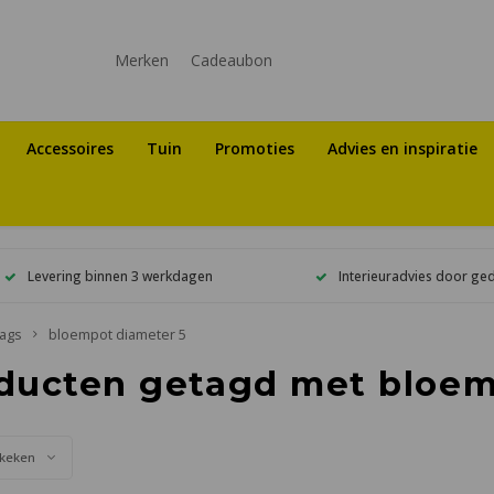
Merken
Cadeaubon
Accessoires
Tuin
Promoties
Advies en inspiratie
Levering binnen 3 werkdagen
Interieuradvies door ge
ags
bloempot diameter 5
ducten getagd met bloem
keken