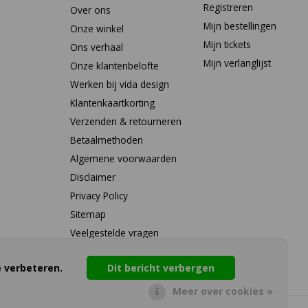
Registreren
Over ons
Mijn bestellingen
Onze winkel
Mijn tickets
Ons verhaal
Mijn verlanglijst
Onze klantenbelofte
Werken bij vida design
Klantenkaartkorting
Verzenden & retourneren
Betaalmethoden
Algemene voorwaarden
Disclaimer
Privacy Policy
Sitemap
Veelgestelde vragen
RSS-feed
 verbeteren.
Dit bericht verbergen
Meer over cookies »
LOYALTY