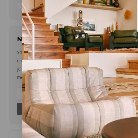
≤ 10 cm
(2)
Meest be
Nieuwsbrief
Schrijf je in op onze nieuwsbrief en
ontvang een kortingscode van 10% op
je eerste aankoop. Niet cumuleerbaar
met andere kortingen.
Abonneer