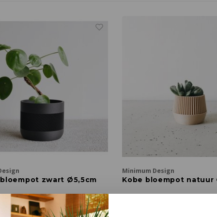
Design
Minimum Design
bloempot zwart Ø5,5cm
Kobe bloempot natuur 
5,5 cm
Ø 5,5 cm
€15,00