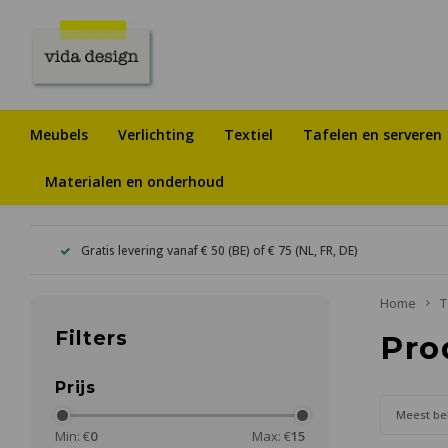
Meubels
Verlichting
Textiel
Tafelen en serveren
Materialen en onderhoud
Gratis levering vanaf € 50 (BE) of € 75 (NL, FR, DE)
Home
T
Filters
Pro
Prijs
Meest be
Min: €
0
Max: €
15