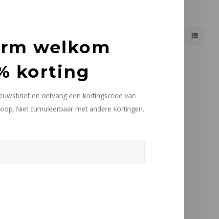
Toon 1 - 2 van 2
Toon:
24
arm welkom
% korting
nieuwsbrief en ontvang een kortingscode van
oop. Niet cumuleerbaar met andere kortingen.