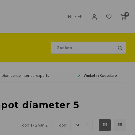
0
NL
/
FR
diplomeerde interieurexperts
Winkel in Roeselare
pot diameter 5
Toon 1 - 2 van 2
Toon:
24