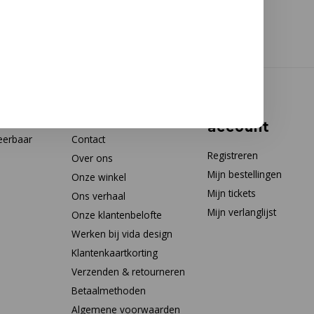
Klantenservice
Mijn
account
eerbaar
Contact
Registreren
Over ons
Mijn bestellingen
Onze winkel
Mijn tickets
Ons verhaal
Mijn verlanglijst
Onze klantenbelofte
Werken bij vida design
Klantenkaartkorting
Verzenden & retourneren
Betaalmethoden
Algemene voorwaarden