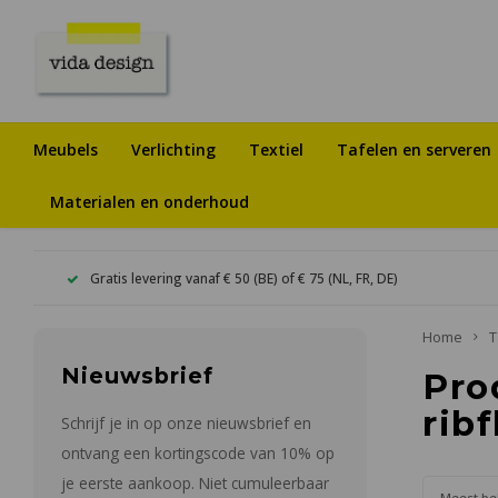
Meubels
Verlichting
Textiel
Tafelen en serveren
Materialen en onderhoud
Gratis levering vanaf € 50 (BE) of € 75 (NL, FR, DE)
Home
T
Nieuwsbrief
Pro
rib
Schrijf je in op onze nieuwsbrief en
ontvang een kortingscode van 10% op
je eerste aankoop. Niet cumuleerbaar
Meest be