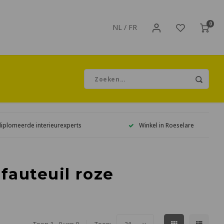
0
NL
/
FR
diplomeerde interieurexperts
Winkel in Roeselare
fauteuil roze
24