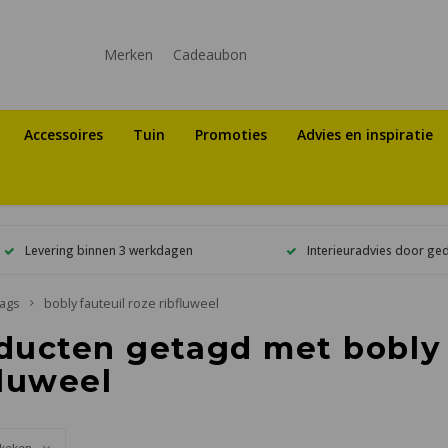
Merken
Cadeaubon
Accessoires
Tuin
Promoties
Advies en inspiratie
Levering binnen 3 werkdagen
Interieuradvies door ge
ags
bobly fauteuil roze ribfluweel
ducten getagd met bobly 
fluweel
keken