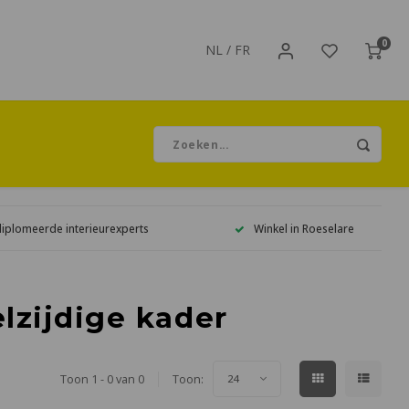
0
NL
/
FR
diplomeerde interieurexperts
Winkel in Roeselare
lzijdige kader
Toon 1 - 0 van 0
Toon:
24