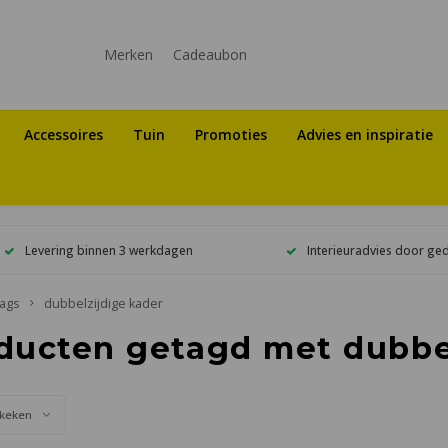
Merken
Cadeaubon
Accessoires
Tuin
Promoties
Advies en inspiratie
Levering binnen 3 werkdagen
Interieuradvies door ge
ags
dubbelzijdige kader
ducten getagd met dubbe
keken