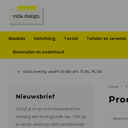
Meubels
Verlichting
Textiel
Tafelen en serveren
Materialen en onderhoud
Gratis levering vanaf € 50 (BE) of € 75 (NL, FR, DE)
Home
T
Nieuwsbrief
Pro
Schrijf je in op onze nieuwsbrief en
ontvang een kortingscode van 10% op
Meest be
je eerste aankoop. Niet cumuleerbaar