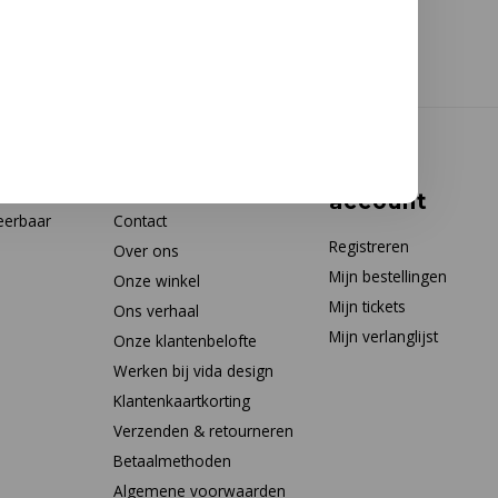
Klantenservice
Mijn
account
eerbaar
Contact
Registreren
Over ons
Mijn bestellingen
Onze winkel
Mijn tickets
Ons verhaal
Mijn verlanglijst
Onze klantenbelofte
Werken bij vida design
Klantenkaartkorting
Verzenden & retourneren
Betaalmethoden
Algemene voorwaarden