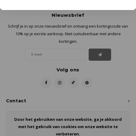
Nieuwsbrief
Schrijf je in op onze nieuwsbrief en ontvang een kortingscode van
10% op je eerste aankoop. Niet cumuleerbaar met andere
kortingen.
Volg ons
Contact
Klantenservice
Door het gebruiken van onze website, ga je akkoord
met het gebruik van cookies om onze website te
Mijn account
verbeteren.