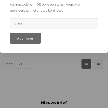
kortingscode van 10% op je eerste aankoop. Niet
cumuleerbaar met andere kortingen.
Bloomingville
Macha theelichthouder
blauw glas
Ø 10 x H 10 cm
€18,50
Abonneer
In winkelwagen
Toon:
24
Nieuwsbrief