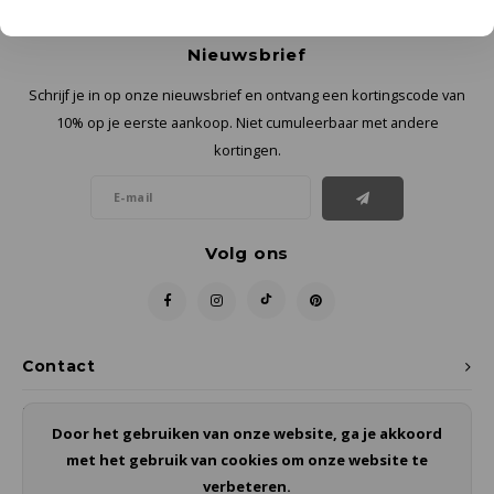
Nieuwsbrief
Schrijf je in op onze nieuwsbrief en ontvang een kortingscode van
10% op je eerste aankoop. Niet cumuleerbaar met andere
kortingen.
Volg ons
Contact
Klantenservice
Door het gebruiken van onze website, ga je akkoord
met het gebruik van cookies om onze website te
Mijn account
verbeteren.