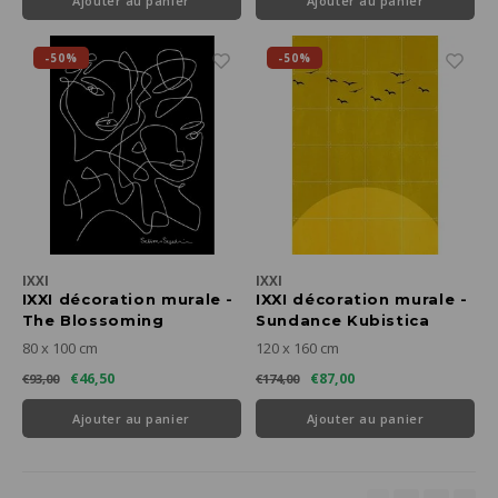
Ajouter au panier
Ajouter au panier
-50%
-50%
IXXI
IXXI
IXXI décoration murale -
IXXI décoration murale -
The Blossoming
Sundance Kubistica
80 x 100 cm
120 x 160 cm
€46,50
€87,00
€93,00
€174,00
Ajouter au panier
Ajouter au panier