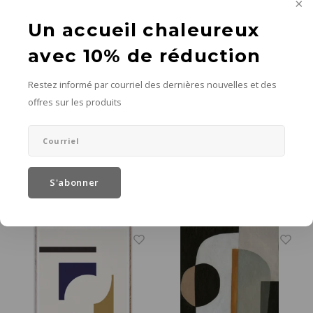
Un accueil chaleureux
avec 10% de réduction
Restez informé par courriel des dernières nouvelles et des
offres sur les produits
Paper Collective
Paper Collective
Layers 01 poster 30 x 40
Layers 02 poster 50 x
70
30 x 40 cm
50 x 70 cm
€40,00
€60,00
S'abonner
Ajouter au panier
Ajouter au panier