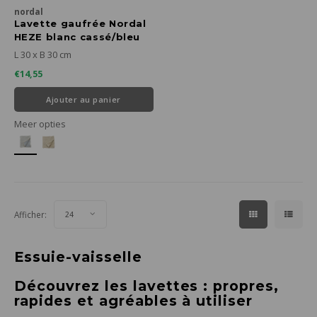
nordal
Lavette gaufrée Nordal
HEZE blanc cassé/bleu
30 x 30 cm
L 30 x B 30 cm
€14,55
Ajouter au panier
Meer opties
Afficher:
24
Essuie-vaisselle
Découvrez les lavettes : propres,
rapides et agréables à utiliser