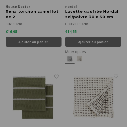
House Doctor
nordal
Rena torchon camel lot
Lavette gaufrée Nordal
de 2
sel/poivre 30 x 30 cm
30x 30 cm
L 30 x B 30 cm
€16,95
€14,55
Ajouter au panier
Ajouter au panier
Meer opties