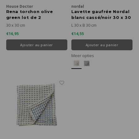
House Doctor
nordal
Rena torchon olive
Lavette gaufrée Nordal
green lot de 2
blanc cassé/noir 30 x 30
cm
30 x 30 cm
L 30 x B 30 cm
€16,95
€14,55
Ajouter au panier
Ajouter au panier
Meer opties