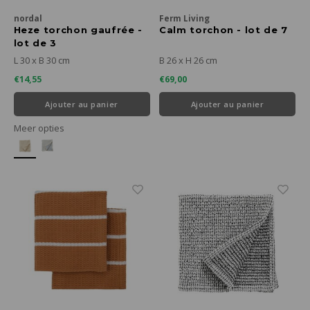
nordal
Ferm Living
Heze torchon gaufrée -
Calm torchon - lot de 7
lot de 3
L 30 x B 30 cm
B 26 x H 26 cm
€14,55
€69,00
Ajouter au panier
Ajouter au panier
Meer opties