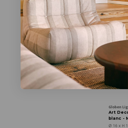
€62,00
-50%
Globen Li
Art Dec
blanc -
Ø 16 x H 