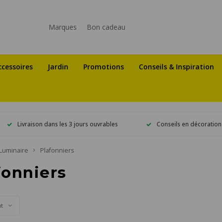
Marques
Bon cadeau
ccessoires
Jardin
Promotions
Conseils & Inspiration
Livraison dans les 3 jours ouvrables
Conseils en décoration
Luminaire
Plafonniers
fonniers
ut