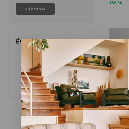
€56,50
S'abonner
Évaluations
zangra
Benedic
murale 
Ø 19 x H 