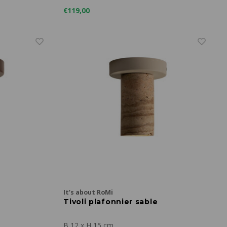
€119,00
It’s about RoMi
Tivoli plafonnier sable
B 12 x H 15 cm