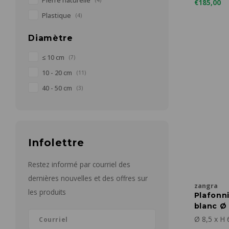
Pierre naturelle
(4)
€185,00
Plastique
(4)
Diamètre
≤ 10 cm
(7)
10 - 20 cm
(11)
40 - 50 cm
(3)
Infolettre
Restez informé par courriel des
dernières nouvelles et des offres sur
zangra
les produits
Plafonni
blanc Ø
Ø 8,5 x H