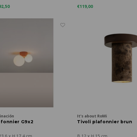
92,50
€119,00
inación
It’s about RoMi
afonnier G9x2
Tivoli plafonnier brun
23,6 x H 17,4 cm
B 12 x H 15 cm