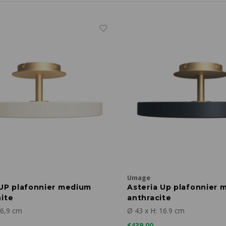
Umage
 UP plafonnier medium
Asteria Up plafonnier
hite
anthracite
16,9 cm
Ø 43 x H: 16.9 cm
€439,00