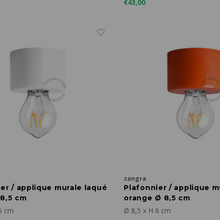
€43,00
zangra
er / applique murale laqué
Plafonnier / applique m
 8,5 cm
orange Ø 8,5 cm
 6 cm
Ø 8,5 x H 6 cm