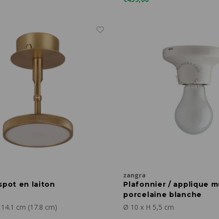
zangra
spot en laiton
Plafonnier / applique m
porcelaine blanche
 14.1 cm (17.8 cm)
Ø 10 x H 5,5 cm