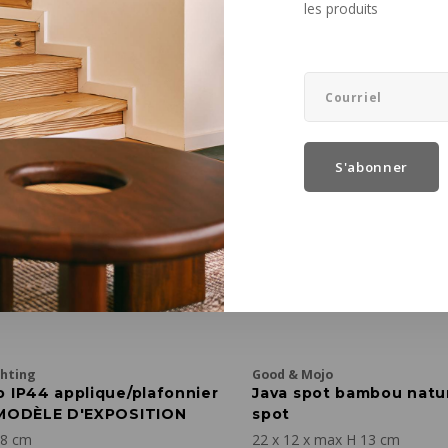
les produits
€129,50
S'abonner
ghting
Good & Mojo
o IP44 applique/plafonnier
Java spot bambou natur
 MODÈLE D'EXPOSITION
spot
18 cm
22 x 12 x max H 13 cm