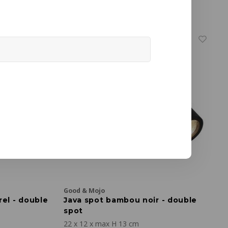
€50,50
Good & Mojo
el - double
Java spot bambou noir - double
spot
22 x 12 x max H 13 cm