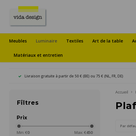
Meubles
Luminaire
Textiles
Art de la table
A
Matériaux et entretien
Livraison gratuite à partir de 50 € (BE) ou 75 € (NL, FR, DE)
Accueil
Filtres
Pla
Prix
Par défa
Min: €
0
Max: €
450