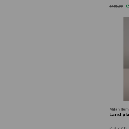
€
€185,00
Milan Ilum
Land pl
Ø 9,7 x B 