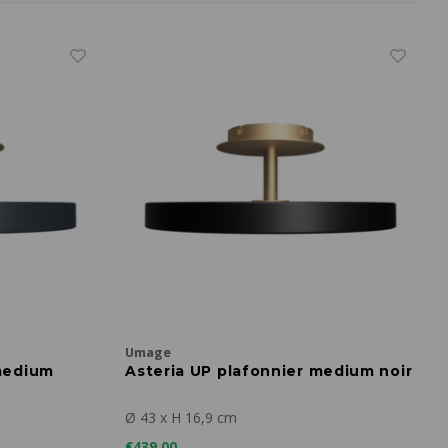
Umage
 medium
Asteria UP plafonnier medium noir
Ø 43 x H 16,9 cm
€439,00