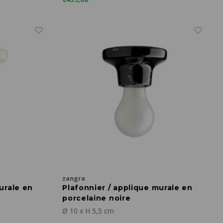
zangra
urale en
Plafonnier / applique murale en
porcelaine noire
Ø 10 x H 5,5 cm