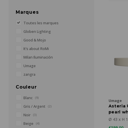
Marques
Toutes les marques
Globen Lighting
Good & Mojo
It’s about RoMi
Milan Iluminación
Umage
zangra
Couleur
Blanc
(9)
Umage
Asteria
Gris / Argent
(2)
pearl w
Noir
(3)
Ø 43 x H 
Beige
(4)
€399,00