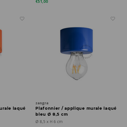
€51,00
zangra
urale laqué
Plafonnier / applique murale laqué
bleu Ø 8,5 cm
Ø 8,5 x H 6 cm