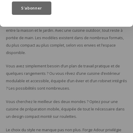
S'abonner
Une cuisine d’extérieur représente le confort ultime pour cuisiner
dehors. Vous continuez à profiter de vos invités pendant la
préparation, sans devoir constamment faire des allers-retours
entre la maison et le jardin. Avec une cuisine outdoor, tout reste à
portée de main. Les modèles existent dans de nombreux formats,
du plus compact au plus complet, selon vos envies et l’espace
disponible.
Vous avez simplement besoin d’un plan de travail pratique et de
quelques rangements ? Ou vous rêvez d’une cuisine d’extérieur
modulable et accessible, équipée d’un évier et d’un robinet intégrés
? Les possibilités sont nombreuses.
Vous cherchez le meilleur des deux mondes ? Optez pour une
cuisine de préparation mobile, équipée de tout le nécessaire dans
un design compact monté sur roulettes.
Le choix du style ne manque pas non plus. Forge Adour privilégie