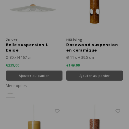
Zuiver
HKLiving
Belle suspension L
Rosewood suspension
beige
en céramique
Ø 80 x H 167 cm
Ø 11 x H 39,5 cm
€239,00
€149,00
Ajouter au panier
Ajouter au panier
Meer opties