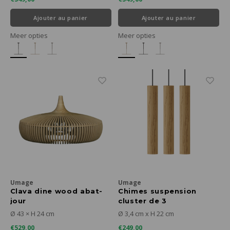
Ajouter au panier
Ajouter au panier
Meer opties
Meer opties
Umage
Umage
Clava dine wood abat-
Chimes suspension
jour
cluster de 3
Ø 43 × H 24 cm
Ø 3,4 cm x H 22 cm
€529,00
€249,00