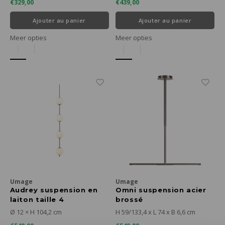
€329,00
€439,00
Ajouter au panier
Ajouter au panier
Meer opties
Meer opties
Umage
Umage
Audrey suspension en
Omni suspension acier
laiton taille 4
brossé
Ø 12 × H 104,2 cm
H 59/133,4 x L 74 x B 6,6 cm