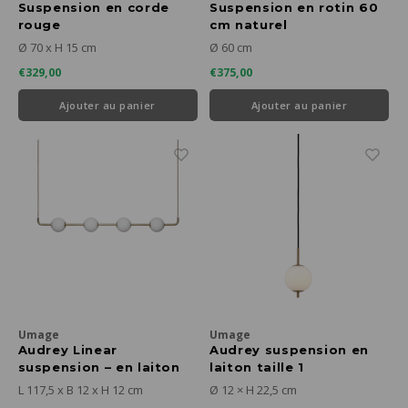
Suspension en corde
Suspension en rotin 60
rouge
cm naturel
Ø 70 x H 15 cm
Ø 60 cm
€329,00
€375,00
Ajouter au panier
Ajouter au panier
Umage
Umage
Audrey Linear
Audrey suspension en
suspension – en laiton
laiton taille 1
L 117,5 x B 12 x H 12 cm
Ø 12 × H 22,5 cm