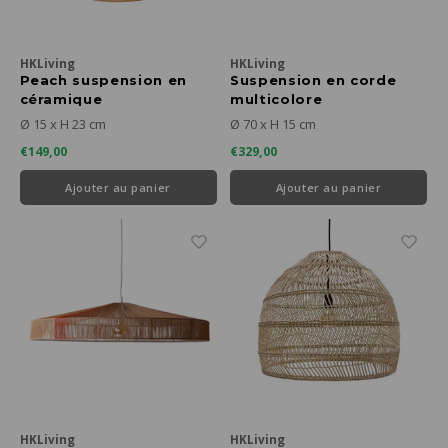
HKLiving
HKLiving
Peach suspension en
Suspension en corde
céramique
multicolore
Ø 15 x H 23 cm
Ø 70 x H 15 cm
€149,00
€329,00
Ajouter au panier
Ajouter au panier
HKLiving
HKLiving