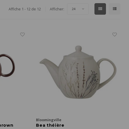
Affiche 1 - 12 de 12
Afficher:
24
Bloomingville
brown
Bea théière