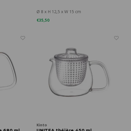
Ø 8 x H 12,5 x W 15 cm
€35,50
Kinto
e 680 ml
UNITEA théière 450 ml