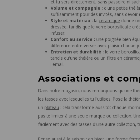
et tu sers directement, sans passoire ni sac
Volume et compagnie :
d'une petite théi
suffisamment pour des invités, sans devoir e
Style et matériau :
la
céramique
donne un 
dressée, tandis que le
verre borosilicate
crée
infuser.
Confort au service :
une poignée bien équil
différence entre verser avec plaisir chaque 
Entretien et durabilité :
le verre borosili
tandis qu'une théière ou un filtre en cérami
l'émail.
Associations et com
Dans notre magasin, nous remarquons qu'une théiè
les
tasses
avec lesquelles tu l'utilises. Pose la thé
un
plateau
: cela transforme aussitôt chaque mome
pas te limiter à une seule marque ou collection. U
facilement avec des tasses d'une autre collection, t
Pense aussi à la saison : en hiver, une forme ferm