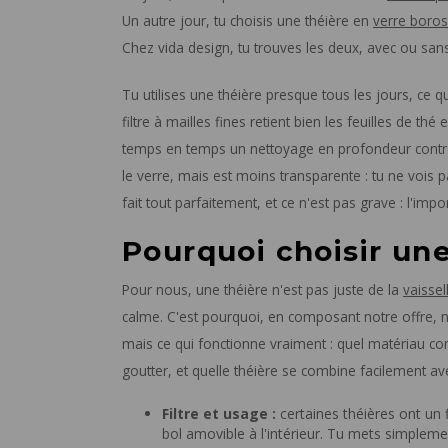
Un autre jour, tu choisis une théière en
verre borosi
Chez vida design, tu trouves les deux, avec ou sans f
Tu utilises une théière presque tous les jours, ce 
filtre à mailles fines retient bien les feuilles de t
temps en temps un nettoyage en profondeur contre 
le verre, mais est moins transparente : tu ne vois 
fait tout parfaitement, et ce n'est pas grave : l'imp
Pourquoi choisir une
Pour nous, une théière n'est pas juste de la
vaissel
calme. C'est pourquoi, en composant notre offre,
mais ce qui fonctionne vraiment : quel matériau co
goutter, et quelle théière se combine facilement av
Filtre et usage :
certaines théières ont un f
bol amovible à l'intérieur. Tu mets simpleme