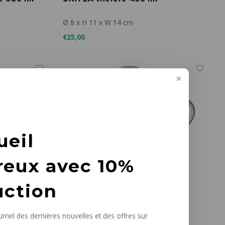
Ø 8 x H 11 x W 14 cm
€25,00
ueil
reux avec 10%
uction
rriel des dernières nouvelles et des offres sur
HKLiving