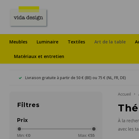
Meubles
Luminaire
Textiles
Art de la table
A
Matériaux et entretien
Livraison gratuite à partir de 50 € (BE) ou 75 € (NL, FR, DE)
Accueil
Filtres
Thé
Prix
À la reche
avec les ta
Min: €
0
Max: €
55