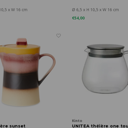
10,5 x W 16 cm
Ø 6,5 x H 10,5 x W 16 cm
€54,00
Kinto
ière sunset
UNITEA théière one to