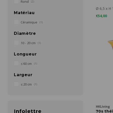
Rond
(2)
Ø 6,5 x H 
Matériau
€54,00
Céramique
(1)
Diamètre
10 - 20 cm
(1)
Longueur
≤ 60 cm
(1)
Largeur
≤ 20 cm
(1)
HKLiving
Infolettre
70s thé