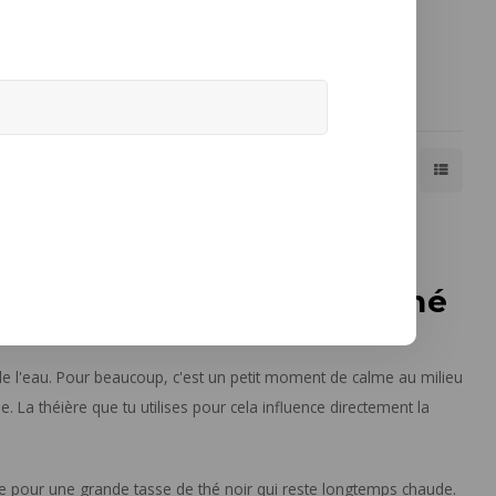
e
70s théière slush
L 11 x B 17,5 x H 18,5 cm
€44,95
Affiche 1 - 12 de 12
Afficher:
24
ères
s : à chaque rituel du thé
de l'eau. Pour beaucoup, c'est un petit moment de calme au milieu
. La théière que tu utilises pour cela influence directement la
e
pour une grande tasse de thé noir qui reste longtemps chaude.