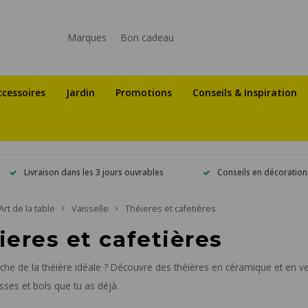
Marques
Bon cadeau
ccessoires
Jardin
Promotions
Conseils & Inspiration
Livraison dans les 3 jours ouvrables
Conseils en décoration
Art de la table
Vaisselle
Théieres et cafetières
ieres et cafetières
rche de la théière idéale ? Découvre des théières en céramique et en ver
sses et bols que tu as déjà.