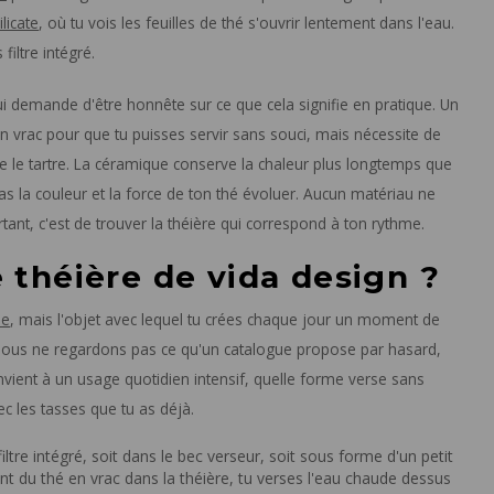
licate
, où tu vois les feuilles de thé s'ouvrir lentement dans l'eau.
iltre intégré.
qui demande d'être honnête sur ce que cela signifie en pratique. Un
hé en vrac pour que tu puisses servir sans souci, mais nécessite de
le tartre. La céramique conserve la chaleur plus longtemps que
pas la couleur et la force de ton thé évoluer. Aucun matériau ne
ortant, c'est de trouver la théière qui correspond à ton rythme.
 théière de vida design ?
le
, mais l'objet avec lequel tu crées chaque jour un moment de
 nous ne regardons pas ce qu'un catalogue propose par hasard,
nvient à un usage quotidien intensif, quelle forme verse sans
ec les tasses que tu as déjà.
iltre intégré, soit dans le bec verseur, soit sous forme d'un petit
nt du thé en vrac dans la théière, tu verses l'eau chaude dessus