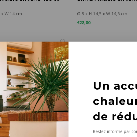
1 x W 14 cm
Ø 8 x H 14,5 x W 14,5 cm
€28,00
Un acc
chaleu
de réd
Restez informé par cou
Kinto