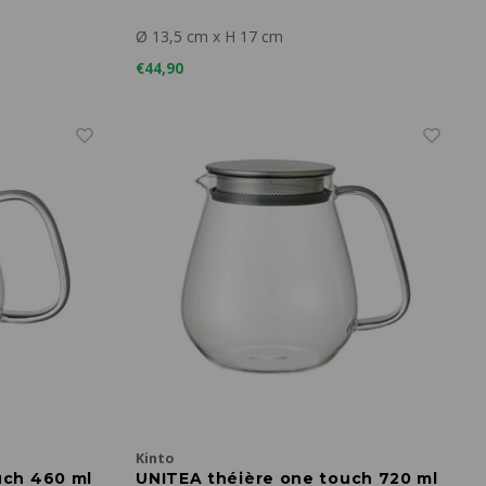
Ø 13,5 cm x H 17 cm
€44,90
Kinto
uch 460 ml
UNITEA théière one touch 720 ml