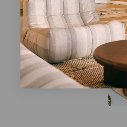
UNITEA 
Ø 8 x H 14
€28,00
Par défa