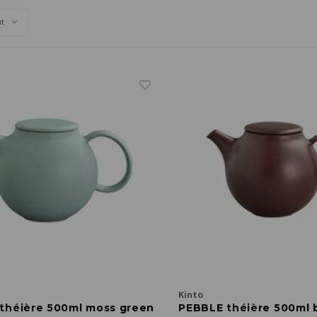
ut
Kinto
théière 500ml moss green
PEBBLE théière 500ml 