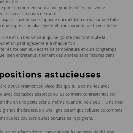
het de thé.
ère pour un moment seul à une grande théière qui verse
n resservir en cours de route.
aspect chaleureux et opaque qui met bien en valeur une table
 une impression plus légère et transparente, où tu vois le thé
ibrée et un bec verseur qui ne goutte pas font toute la
jour et un petit agacement à chaque fois.
cate résiste bien aux écarts de température et dure longtemps,
que, bien entretenus, tiennent des années sans fissures dans
positions astucieuses
re trouve vraiment sa place dès que tu la combines avec
ière avec des tasses assorties ou au contraire contrastantes sur
nt thé en une petite scène, même quand tu bois seul. Tu ne dois
ne grande théière issue d'une ligne céramique robuste se combine
ant que les couleurs ou les textures se rejoignent.
ée, un peu façon fonte, convient bien à une tasse de thé noir