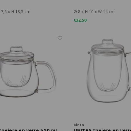
17,5 x H 18,5 cm
Ø 8 x H 10 x W 14 cm
€32,50
Kinto
théière en verre 450 ml
UNITEA théière en verr