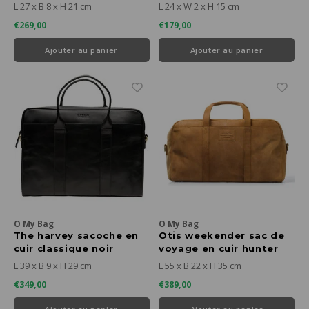
2 anses
L 27 x B 8 x H 21 cm
L 24 x W 2 x H 15 cm
€269,00
€179,00
Ajouter au panier
Ajouter au panier
O My Bag
O My Bag
The harvey sacoche en
Otis weekender sac de
cuir classique noir
voyage en cuir hunter
camel
L 39 x B 9 x H 29 cm
L 55 x B 22 x H 35 cm
€349,00
€389,00