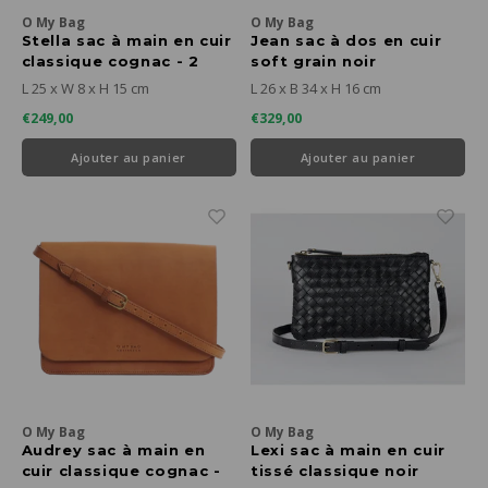
O My Bag
O My Bag
Stella sac à main en cuir
Jean sac à dos en cuir
classique cognac - 2
soft grain noir
anses
L 25 x W 8 x H 15 cm
L 26 x B 34 x H 16 cm
€249,00
€329,00
Ajouter au panier
Ajouter au panier
O My Bag
O My Bag
Audrey sac à main en
Lexi sac à main en cuir
cuir classique cognac -
tissé classique noir