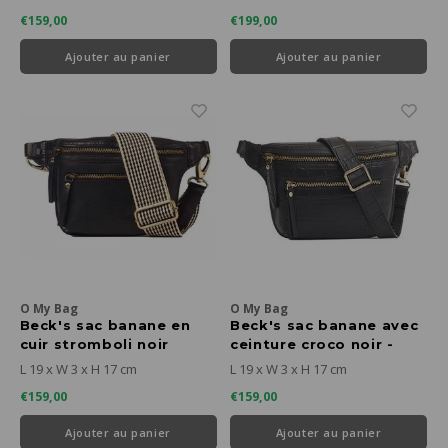
€159,00
€199,00
Ajouter au panier
Ajouter au panier
O My Bag
O My Bag
Beck's sac banane en
Beck's sac banane avec
cuir stromboli noir
ceinture croco noir -
cuir croco noir
L 19 x W 3 x H 17 cm
L 19 x W 3 x H 17 cm
€159,00
€159,00
Ajouter au panier
Ajouter au panier