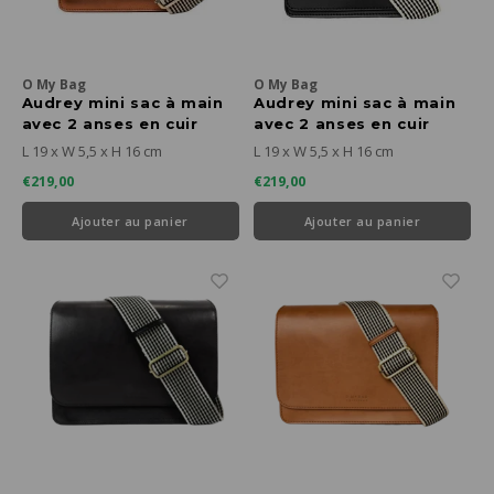
O My Bag
O My Bag
Audrey mini sac à main
Audrey mini sac à main
avec 2 anses en cuir
avec 2 anses en cuir
vegan pomme cognac
vegan pomme noir
L 19 x W 5,5 x H 16 cm
L 19 x W 5,5 x H 16 cm
€219,00
€219,00
Ajouter au panier
Ajouter au panier