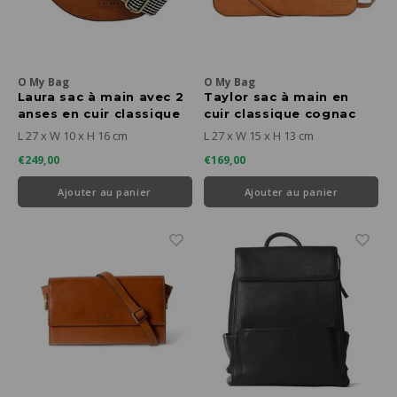
O My Bag
O My Bag
Laura sac à main avec 2
Taylor sac à main en
anses en cuir classique
cuir classique cognac
cognac
L 27 x W 10 x H 16 cm
L 27 x W 15 x H 13 cm
€249,00
€169,00
Ajouter au panier
Ajouter au panier