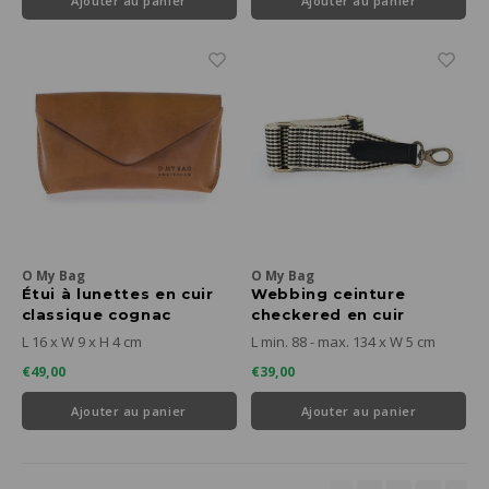
Ajouter au panier
Ajouter au panier
O My Bag
O My Bag
Étui à lunettes en cuir
Webbing ceinture
classique cognac
checkered en cuir
classique noir
L 16 x W 9 x H 4 cm
L min. 88 - max. 134 x W 5 cm
€49,00
€39,00
Ajouter au panier
Ajouter au panier