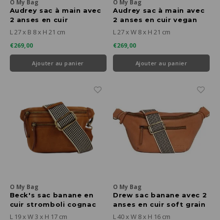
O My Bag
O My Bag
Audrey sac à main avec
Audrey sac à main avec
2 anses en cuir
2 anses en cuir vegan
classique noir
pomme cognac
L 27 x B 8 x H 21 cm
L 27 x W 8 x H 21 cm
€269,00
€269,00
Ajouter au panier
Ajouter au panier
O My Bag
O My Bag
Beck's sac banane en
Drew sac banane avec 2
cuir stromboli cognac
anses en cuir soft grain
wild oak
L 19 x W 3 x H 17 cm
L 40 x W 8 x H 16 cm