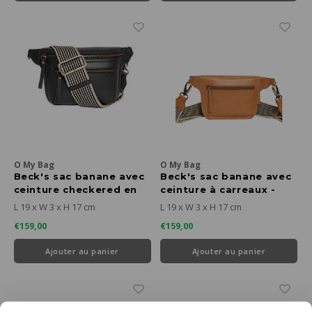
O My Bag
O My Bag
Beck's sac banane avec
Beck's sac banane avec
ceinture checkered en
ceinture à carreaux -
cuir pomme noir
cuir pomme cognac
L 19 x W 3 x H 17 cm
L 19 x W 3 x H 17 cm
€159,00
€159,00
Ajouter au panier
Ajouter au panier