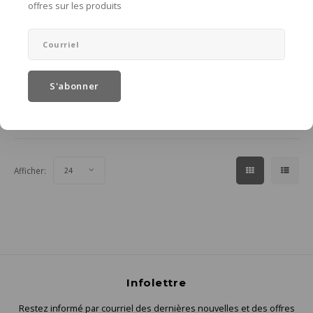
offres sur les produits
O My Bag
Trousse small croco cuir
- Dark Cherry
L 20 x B 6 x H 6,5
€45,00
S'abonner
Ajouter au panier
Afficher:
24
Infolettre
Restez informé par courriel des dernières nouvelles et des offres