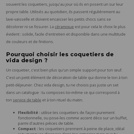
souvent les coquetiers, jusqu'au jour où ils en posent un sur leur
propre table. Utilisés au quotidien, ils passent régulièrement au
lave-vaisselle et doivent encaisser les petits chocs sans se
décolorer ni se fissurer. La
céramique
est pour cela le choix le plus
évident : solide, facile d'entretien et disponible dans une multitude
de couleurs et de finitions.
Pourquoi choisir les coquetiers de
vida design ?
Un coquetier, c'est bien plus qu'un simple support pour ton œuf.
C'est un petit élément de décoration de table qui donne le ton à ton
petit-déjeuner. Chez vida design, tu ne choisis pas juste un set
dans un catalogue : tu composes toi-même ce qui correspond à
ton
service de table
et à ton rituel du matin.
Flexibilité :
utilise tes coquetiers de façon purement
fonctionnelle, ou pose-les comme accent déco sur un buffet,
parmi d'autres pièces de table.
Compact :
les coquetiers prennent à peine de place, idéal
si tu manques d'espace dans tes armoires mais que tu