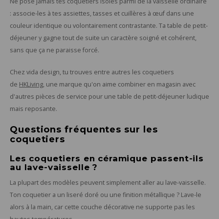
Ne pose jamais tes coquetiers isolés parmi de la vaisselle ordinaire
: associe-les à tes assiettes, tasses et cuillères à œuf dans une
couleur identique ou volontairement contrastante. Ta table de petit-
déjeuner y gagne tout de suite un caractère soigné et cohérent,
sans que ça ne paraisse forcé.
Chez vida design, tu trouves entre autres les coquetiers
de
HKLiving
, une marque qu'on aime combiner en magasin avec
d'autres pièces de service pour une table de petit-déjeuner ludique
mais reposante.
Questions fréquentes sur les
coquetiers
Les coquetiers en céramique passent-ils
au lave-vaisselle ?
La plupart des modèles peuvent simplement aller au lave-vaisselle.
Ton coquetier a un liseré doré ou une finition métallique ? Lave-le
alors à la main, car cette couche décorative ne supporte pas les