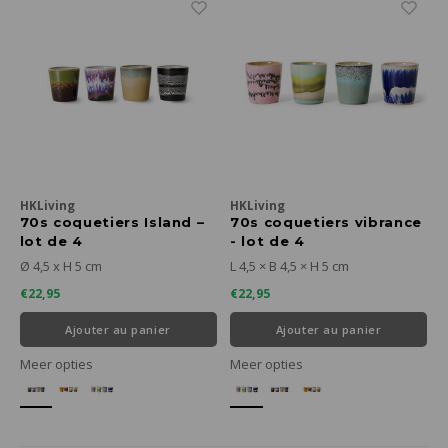
HKLiving
HKLiving
70s coquetiers Island –
70s coquetiers vibrance
lot de 4
- lot de 4
Ø 4,5 x H 5 cm
L 4,5 × B 4,5 × H 5 cm
€22,95
€22,95
Ajouter au panier
Ajouter au panier
Meer opties
Meer opties