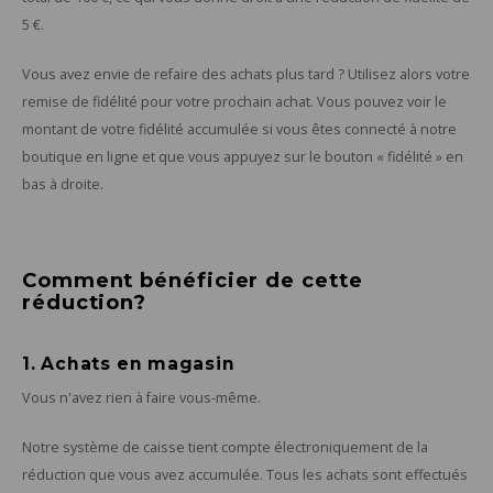
Rosaces de plafond
Ustensiles de cuisine
Climatisation & ventilation
Cuisine et repas en extérieur
Porte
Essuie
Coque
Desso
Porte
Bougi
Trous
Faute
Mété
Céram
types
5 €.
Ampoules LED
Spas extérieurs
Troll
Chemi
Théie
Servi
Soin 
Bouge
Poufs
Jeux 
cuir
textil
Vous avez envie de refaire des achats plus tard ? Utilisez alors votre
remise de fidélité pour votre prochain achat. Vous pouvez voir le
Table
Cafet
Sets 
Poube
Port
Bains 
Marb
Cires 
montant de votre fidélité accumulée si vous êtes connecté à notre
boutique en ligne et que vous appuyez sur le bouton « fidélité » en
Porte
Panier
Horlo
Chais
Micro
bas à droite.
Huilie
Porte
Miroi
Table
Mort
Comment bénéficier de cette
Prése
Distr
Phot
Table
Rotin
réduction?
Vases
Range
Acier
1. Achats en magasin
Texti
Vous n'avez rien à faire vous-même.
Notre système de caisse tient compte électroniquement de la
réduction que vous avez accumulée. Tous les achats sont effectués