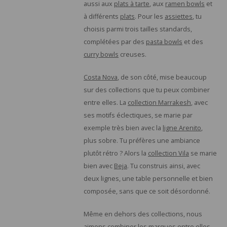
aussi aux
plats à tarte
, aux
ramen bowls
et
à différents
plats
. Pour les
assiettes
, tu
choisis parmi trois tailles standards,
complétées par des
pasta bowls
et des
curry bowls
creuses.
Costa Nova
, de son côté, mise beaucoup
sur des collections que tu peux combiner
entre elles. La
collection Marrakesh
, avec
ses motifs éclectiques, se marie par
exemple très bien avec la
ligne Arenito
,
plus sobre. Tu préfères une ambiance
plutôt rétro ? Alors la
collection Vila
se marie
bien avec
Beja
. Tu construis ainsi, avec
deux lignes, une table personnelle et bien
composée, sans que ce soit désordonné.
Même en dehors des collections, nous
aimons combiner les marques entre elles