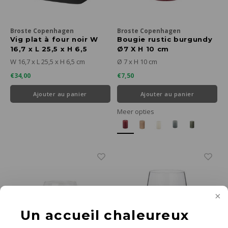
Broste Copenhagen
Broste Copenhagen
Vig plat à four noir W
Bougie rustic burgundy
16,7 x L 25,5 x H 6,5
Ø7 X H 10 cm
W 16,7 x L 25,5 x H 6,5 cm
Ø 7 x H 10 cm
€34,00
€7,50
Ajouter au panier
Ajouter au panier
Meer opties
Un accueil chaleureux