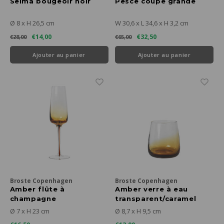
Selma bougeoir noir
Pesce coupe grande
Ø 8 x H 26,5 cm
W 30,6 x L 34,6 x H 3,2 cm
€14,00
€32,50
€28,00
€65,00
Ajouter au panier
Ajouter au panier
Broste Copenhagen
Broste Copenhagen
Amber flûte à
Amber verre à eau
champagne
transparent/caramel
transparent/caramel
Ø 7 x H 23 cm
Ø 8,7 x H 9,5 cm