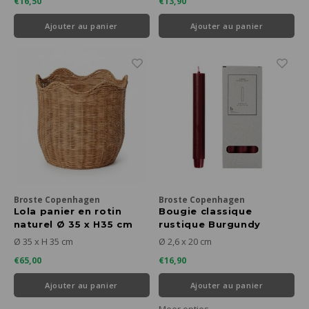
€16,50
€13,90
Ajouter au panier
Ajouter au panier
Broste Copenhagen
Broste Copenhagen
Lola panier en rotin
Bougie classique
naturel Ø 35 x H35 cm
rustique Burgundy
26mm x 20 cm - lot de 6
Ø 35 x H 35 cm
Ø 2,6 x 20 cm
€65,00
€16,90
Ajouter au panier
Ajouter au panier
Meer opties