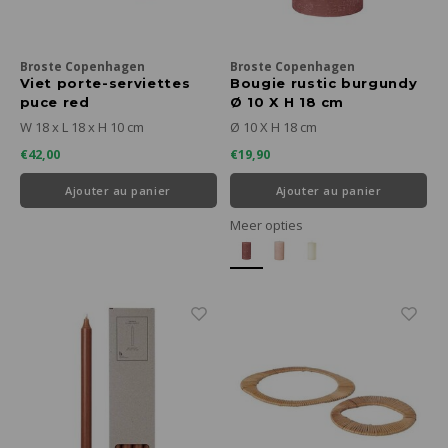
Broste Copenhagen
Broste Copenhagen
Viet porte-serviettes
Bougie rustic burgundy
puce red
Ø 10 X H 18 cm
W 18 x L 18 x H 10 cm
Ø 10 X H 18 cm
€42,00
€19,90
Ajouter au panier
Ajouter au panier
Meer opties