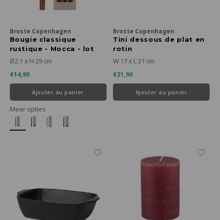
Broste Copenhagen
Broste Copenhagen
Bougie classique
Tini dessous de plat en
rustique - Mocca - lot
rotin
de 8
Ø2,1 x H 29 cm
W 17 x L 21 cm
€14,90
€21,90
Ajouter au panier
Ajouter au panier
Meer opties