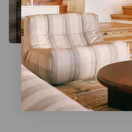
Solutions de r
Ranger et remettre chaque chose à 
les grands coffres conviennent parf
vue.
Choisissez un modèle agréable à re
juste ce qu’il faut d’originalité à un i
Une place pour
Étudier, travailler de chez soi ou r
solutions de rangement ont leur imp
déjà de contenir une bonne partie d