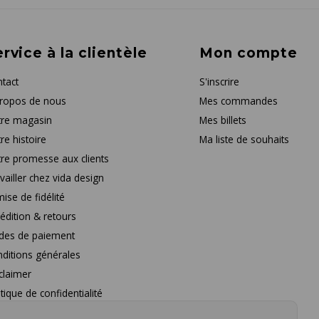
rvice à la clientèle
Mon compte
tact
S'inscrire
ropos de nous
Mes commandes
re magasin
Mes billets
re histoire
Ma liste de souhaits
re promesse aux clients
vailler chez vida design
ise de fidélité
édition & retours
des de paiement
ditions générales
claimer
itique de confidentialité
stions fréquentes