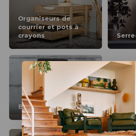
Organiseurs de
courrier et pots à
crayons
Serre
Boîtes de rangement
Rangement