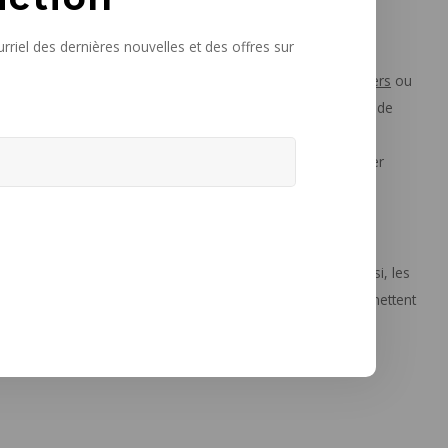
rriel des dernières nouvelles et des offres sur
solutions de rangement pour contenir le désordre. Les
paniers
ou
si aux plaids ou au linge sale que l’on préfère garder hors de
sement choisi. Un panier ou un coffre peut souvent apporter
ur ou dans une pièce aménagée en bureau à domicile. Ici aussi, les
rganiseurs de courrier
,
pots à crayons
et
porte-revues
permettent