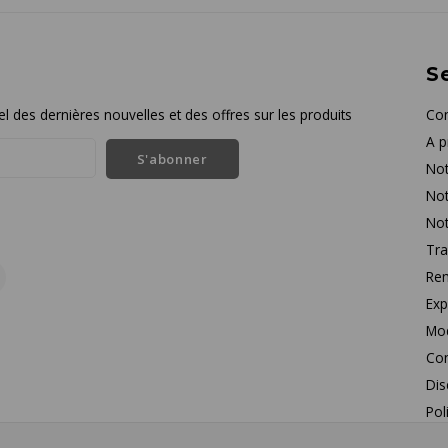
Se
l des dernières nouvelles et des offres sur les produits
Con
A p
S'abonner
Not
Not
Not
Tra
Rem
Exp
Mo
Con
Dis
Pol
Que