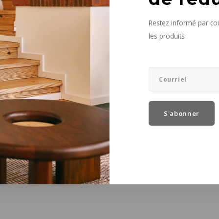
angement
Restez informé par cou
les produits
sa place fait partie du quotidien. Chaque pièce demande ses propres 
aitement aux jouets qui traînent dans la chambre des enfants, mais aus
garder, afin que le rangement ressemble à un objet décoratif soigneu
ntérieur.
 chaque chose
S'abonner
égler ses factures se fait de plus en plus souvent dans un coin du séjo
ortance : un bureau encombré distrait et nuit à la concentration. Les
o
e ce désordre.