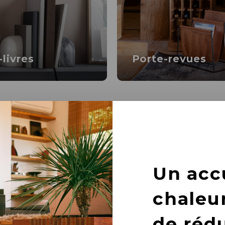
-livres
Porte-revues
Un acc
chaleu
de réd