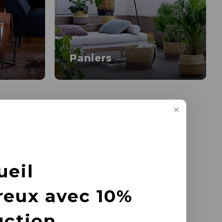
Paniers
ueil
reux avec 10%
uction