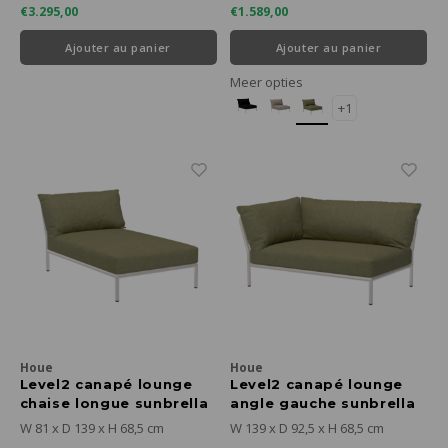
€3.295,00
€1.589,00
Ajouter au panier
Ajouter au panier
Meer opties
+1
Houe
Houe
Level2 canapé lounge
Level2 canapé lounge
chaise longue sunbrella
angle gauche sunbrella
heritage - cadre blanc
heritage - cadre blanc
W 81 x D 139 x H 68,5 cm
W 139 x D 92,5 x H 68,5 cm
mat
mat