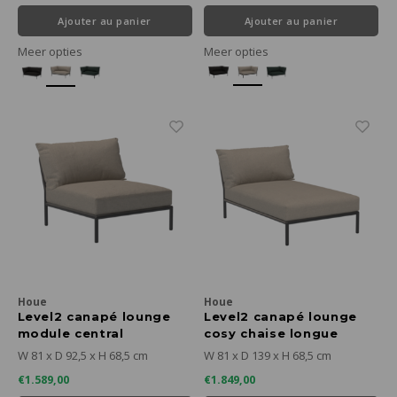
Ajouter au panier
Ajouter au panier
Meer opties
Meer opties
Houe
Houe
Level2 canapé lounge
Level2 canapé lounge
module central
cosy chaise longue
sunbrella heritage -
sunbrella heritage -
W 81 x D 92,5 x H 68,5 cm
W 81 x D 139 x H 68,5 cm
cadre gris foncé
cadre gris foncé
€1.589,00
€1.849,00