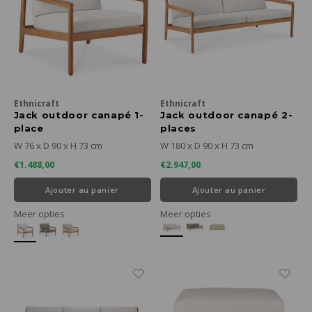
Rosaces de plafond
Ustensiles de cuisine
Climatisation & ventilation
Porte
Essuie
Coque
Desso
Porte
Bougi
Trous
Mété
Céram
types
Cuisine et repas en extérieur
Faute
Ampoules LED
Troll
Chemi
Théie
Servi
Soin 
Bouge
Jeux 
cuir
textil
Spas extérieurs
Poufs
Table
Cafet
Sets 
Poube
Port
Marb
Cires 
Bains 
Ethnicraft
Ethnicraft
Porte
Panier
Horlo
Micro
Jack outdoor canapé 1-
Jack outdoor canapé 2-
Chais
place
places
Huilie
Porte
Miroi
Mort
W 76 x D 90 x H 73 cm
W 180 x D 90 x H 73 cm
Table
€1.488,00
€2.947,00
Prése
Distr
Phot
Rotin
Ajouter au panier
Ajouter au panier
Table
Vases
Acier
Meer opties
Meer opties
Range
Texti