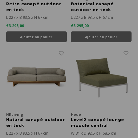
Retro canapé outdoor
Botanical canapé
en teck
outdoor en teck
L 227 x B 93,5 x H 67 cm
L 227 x B 93,5 x H 67 cm
€3.295,00
€3.295,00
Ajouter au panier
Ajouter au panier
HKLiving
Houe
Natural canapé outdoor
Level2 canapé lounge
en teck
module central
sunbrella heritage -
L 227 x B 93,5 x H 67 cm
W 81 x D 92,5 x H 68,5 cm
cadre blanc mat