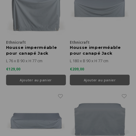
Ethnicraft
Ethnicraft
Housse imperméable
Housse imperméable
pour canapé Jack
pour canapé Jack
outdoor 1 place
outdoor 2 places
L 76 x B 90 x H 77 cm
L 180 x B 90 x H 77 cm
€129,00
€209,00
Ajouter au panier
Ajouter au panier