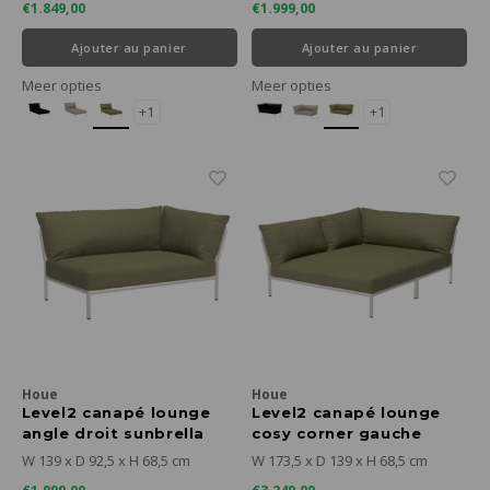
€1.849,00
€1.999,00
Ajouter au panier
Ajouter au panier
Meer opties
Meer opties
+1
+1
Houe
Houe
Level2 canapé lounge
Level2 canapé lounge
angle droit sunbrella
cosy corner gauche
heritage - cadre blanc
sunbrella heritage -
W 139 x D 92,5 x H 68,5 cm
W 173,5 x D 139 x H 68,5 cm
mat
cadre blanc mat