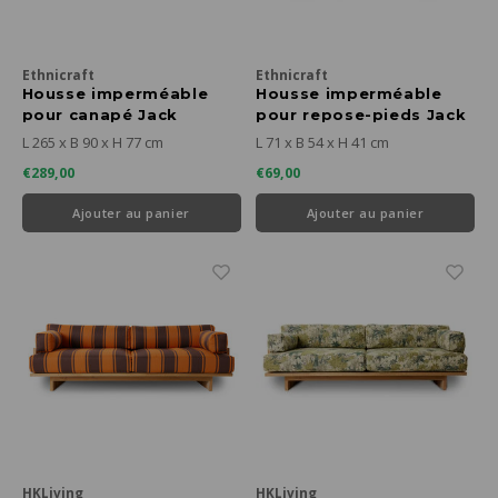
Ethnicraft
Ethnicraft
Housse imperméable
Housse imperméable
pour canapé Jack
pour repose-pieds Jack
outdoor 3 places
outdoor
L 265 x B 90 x H 77 cm
L 71 x B 54 x H 41 cm
€289,00
€69,00
Ajouter au panier
Ajouter au panier
HKLiving
HKLiving