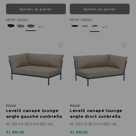
Ajouter au panier
Ajouter au panier
Meer opties
Meer opties
+1
+1
Houe
Houe
Level2 canapé lounge
Level2 canapé lounge
angle gauche sunbrella
angle droit sunbrella
heritage - cadre gris
heritage - cadre gris
W 139 x D 92,5 x H 68,5 cm
W 139 x D 92,5 x H 68,5 cm
foncé
foncé
€1.999,00
€1.999,00