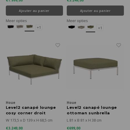
€1.999,00
€3.249,00
Ajouter au panier
Ajouter au panier
Meer opties
Meer opties
+1
+1
Houe
Houe
Level2 canapé lounge
Level2 canapé lounge
cosy corner droit
ottoman sunbrella
sunbrella heritage -
heritage - cadre blanc
W 173,5 x D 139 x H 68,5 cm
L 81 x B 81 x H 38 cm
cadre blanc mat
mat
€3.249,00
€699,00