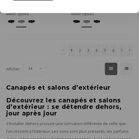
Ajouter au panier
Ajouter au panier
Meer opties
Meer opties
1
2
3
4
5
6
7
Afficher:
24
Canapés et salons d’extérieur
Découvrez les canapés et salons
d’extérieur : se détendre dehors,
jour après jour
S’installer dehors procure une sensation différente de celle que
l’on ressent à l’intérieur. Les sons sont plus présents, les parfums