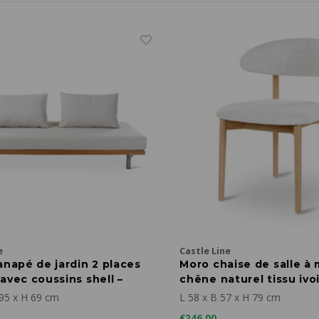
e
Castle Line
anapé de jardin 2 places
Moro chaise de salle à
avec coussins shell –
chêne naturel tissu ivo
incluse
 95 x H 69 cm
L 58 x B 57 x H 79 cm
€246,00