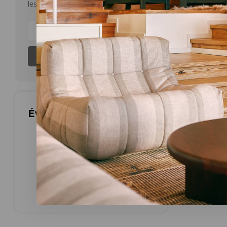
€788,00
les produits
Les plus 
S'abonner
Évaluations