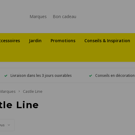
Marques
Bon cadeau
ccessoires
Jardin
Promotions
Conseils & Inspiration
Livraison dans les 3 jours ouvrables
Conseils en décoration
Marques
Castle Line
tle Line
vus