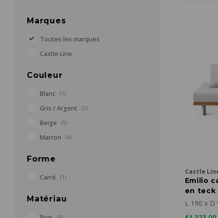
Marques
Toutes les marques
Castle Line
Couleur
Blanc
(1)
Gris / Argent
(2)
Beige
(5)
Marron
(4)
Forme
Castle Lin
Carré
(1)
Emilio c
en teck 
Matériau
housse 
L 190 x D
Bois
€1.323,00
(6)