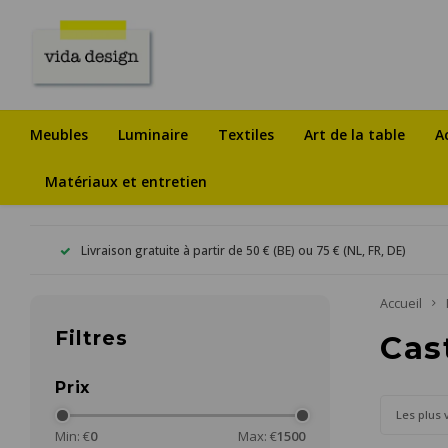
Meubles
Luminaire
Textiles
Art de la table
A
Matériaux et entretien
Livraison gratuite à partir de 50 € (BE) ou 75 € (NL, FR, DE)
Accueil
Filtres
Cas
Prix
Les plus 
Min: €
0
Max: €
1500