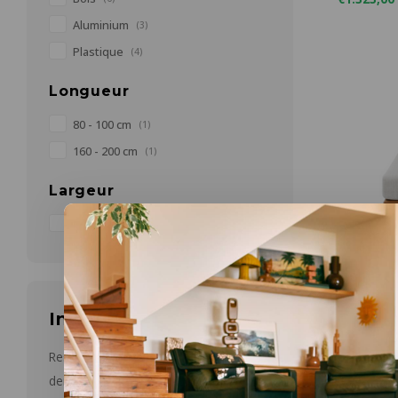
Aluminium
(3)
Plastique
(4)
Longueur
80 - 100 cm
(1)
160 - 200 cm
(1)
Largeur
80 - 100 cm
(1)
Infolettre
Castle Lin
Emilio f
coussin
Restez informé par courriel des
L 95 x D 9
dernières nouvelles et des offres sur