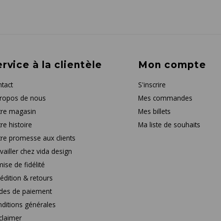
rvice à la clientèle
Mon compte
tact
S'inscrire
ropos de nous
Mes commandes
re magasin
Mes billets
re histoire
Ma liste de souhaits
re promesse aux clients
vailler chez vida design
ise de fidélité
édition & retours
des de paiement
ditions générales
claimer