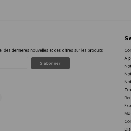
Se
l des dernières nouvelles et des offres sur les produits
Con
A p
S'abonner
Not
Not
Not
Tra
Rem
Exp
Mo
Con
Dis