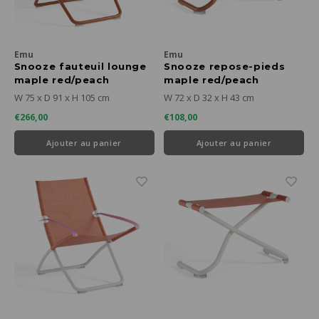
Emu
Emu
Snooze fauteuil lounge
Snooze repose-pieds
maple red/peach
maple red/peach
W 75 x D 91 x H 105 cm
W 72 x D 32 x H 43 cm
€266,00
€108,00
Ajouter au panier
Ajouter au panier