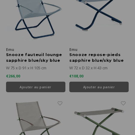
Emu
Emu
Snooze fauteuil lounge
Snooze repose-pieds
sapphire blue/sky blue
sapphire blue/sky blue
W 75 x D 91 x H 105 cm
W 72 x D 32 x H 43 cm
€266,00
€108,00
Ajouter au panier
Ajouter au panier