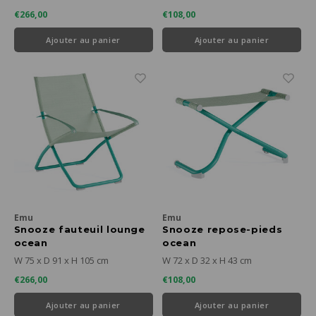
€266,00
€108,00
Ajouter au panier
Ajouter au panier
Emu
Emu
Snooze fauteuil lounge
Snooze repose-pieds
ocean
ocean
green/lemongrass
green/lemongrass
W 75 x D 91 x H 105 cm
W 72 x D 32 x H 43 cm
€266,00
€108,00
Ajouter au panier
Ajouter au panier