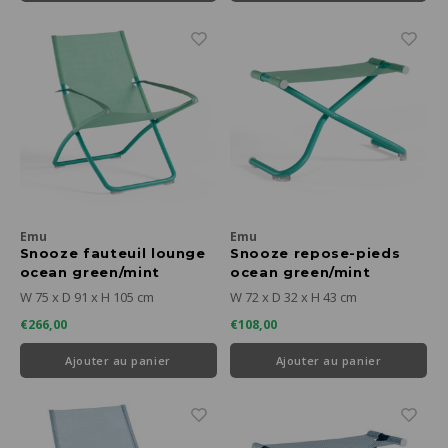
Emu
Emu
Snooze fauteuil lounge
Snooze repose-pieds
ocean green/mint
ocean green/mint
W 75 x D 91 x H 105 cm
W 72 x D 32 x H 43 cm
€266,00
€108,00
Ajouter au panier
Ajouter au panier