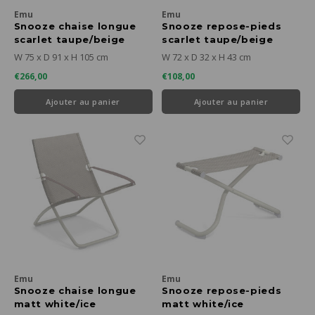
Emu
Emu
Snooze chaise longue
Snooze repose-pieds
scarlet taupe/beige
scarlet taupe/beige
W 75 x D 91 x H 105 cm
W 72 x D 32 x H 43 cm
€266,00
€108,00
Ajouter au panier
Ajouter au panier
Emu
Emu
Snooze chaise longue
Snooze repose-pieds
matt white/ice
matt white/ice