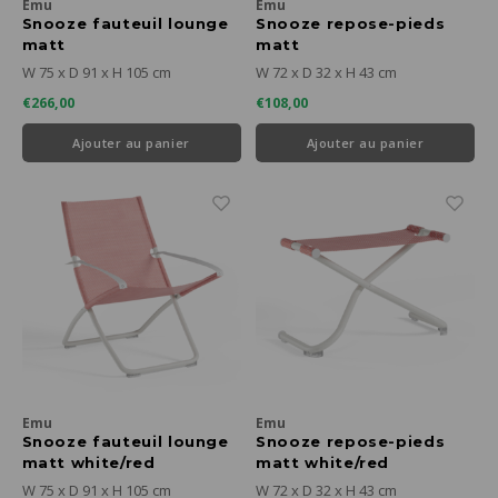
Emu
Emu
Snooze fauteuil lounge
Snooze repose-pieds
matt
matt
white/pomegranate
white/pomegranate
W 75 x D 91 x H 105 cm
W 72 x D 32 x H 43 cm
€266,00
€108,00
Ajouter au panier
Ajouter au panier
Emu
Emu
Snooze fauteuil lounge
Snooze repose-pieds
matt white/red
matt white/red
W 75 x D 91 x H 105 cm
W 72 x D 32 x H 43 cm