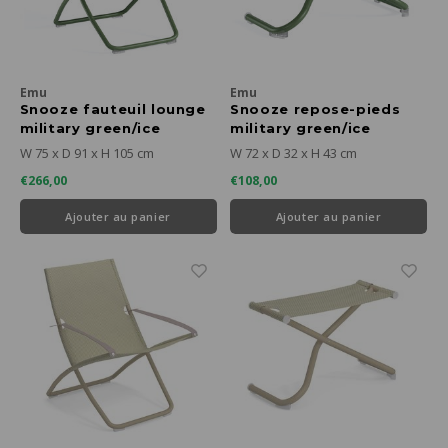
Emu
Emu
Snooze fauteuil lounge
Snooze repose-pieds
military green/ice
military green/ice
W 75 x D 91 x H 105 cm
W 72 x D 32 x H 43 cm
€266,00
€108,00
Ajouter au panier
Ajouter au panier