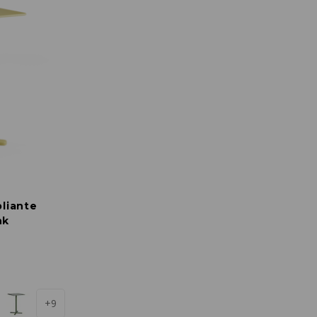
pliante
nk
+9