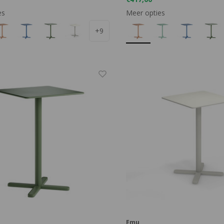
es
Meer opties
+9
Emu