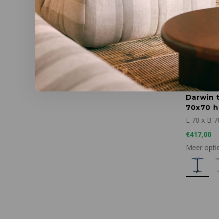
Emu
Darwin t
70x70 h
L 70 x B 7
€417,00
Meer opti