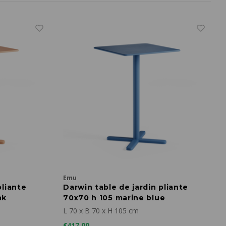
Emu
pliante
Darwin table de jardin pliante
nk
70x70 h 105 marine blue
L 70 x B 70 x H 105 cm
€417,00