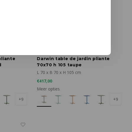
Emu
pliante
Darwin table de jardin pliante
d
70x70 h 105 taupe
L 70 x B 70 x H 105 cm
€417,00
Meer opties
+9
+9