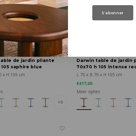
S'abonner
Emu
able de jardin pliante
Darwin table de jardin 
 105 saphire blue
70x70 h 105 intense re
0 x H 105 cm
L 70 x B 70 x H 105 cm
€417,00
es
Meer opties
+9