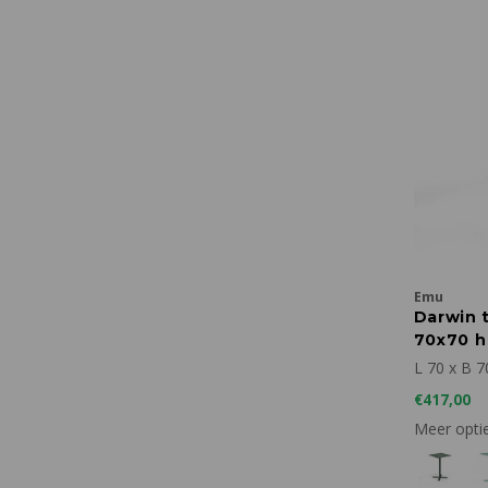
Emu
Darwin t
70x70 h
L 70 x B 7
€417,00
Meer opti