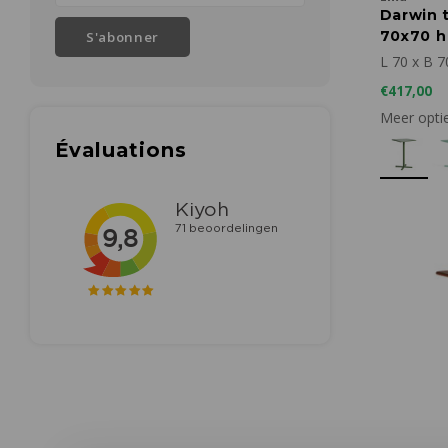
Darwin t
70x70 h 
S'abonner
L 70 x B 7
€417,00
Meer opti
Évaluations