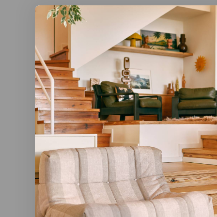
Emu
Darwin t
70x70 h
L 70 x B 7
€417,00
Meer opti