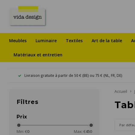
Meubles
Luminaire
Textiles
Art de la table
A
Matériaux et entretien
Livraison gratuite à partir de 50 € (BE) ou 75 € (NL, FR, DE)
Accueil
Filtres
Tab
Prix
Par défa
Min: €
0
Max: €
450