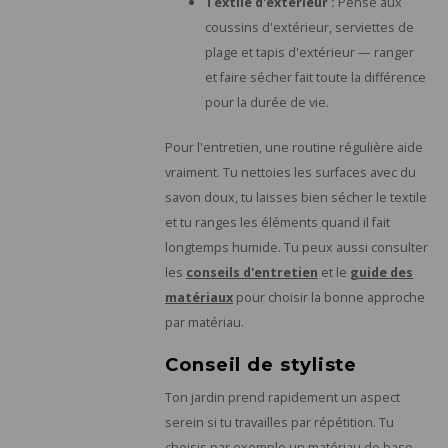
Textile d'extérieur :
Pense aux
coussins d'extérieur, serviettes de
plage et tapis d'extérieur — ranger
et faire sécher fait toute la différence
pour la durée de vie.
Pour l'entretien, une routine régulière aide
vraiment. Tu nettoies les surfaces avec du
savon doux, tu laisses bien sécher le textile
et tu ranges les éléments quand il fait
longtemps humide. Tu peux aussi consulter
les
conseils d'entretien
et le
guide des
matériaux
pour choisir la bonne approche
par matériau.
Conseil de styliste
Ton jardin prend rapidement un aspect
serein si tu travailles par répétition. Tu
choisis par exemple un matériau de base