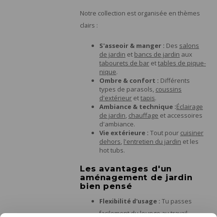
Notre collection est organisée en thèmes
clairs :
S'asseoir & manger :
Des
salons
de jardin
et
bancs de jardin
aux
tabourets de bar
et
tables de pique-
nique
.
Ombre & confort :
Différents
types de parasols,
coussins
d'extérieur
et
tapis
.
Ambiance & technique :
Éclairage
de jardin
,
chauffage
et accessoires
d'ambiance.
Vie extérieure :
Tout pour
cuisiner
dehors
,
l'entretien du jardin
et les
hot tubs.
Les avantages d'un
aménagement de jardin
bien pensé
Flexibilité d'usage :
Tu passes
facilement du lounge au travail