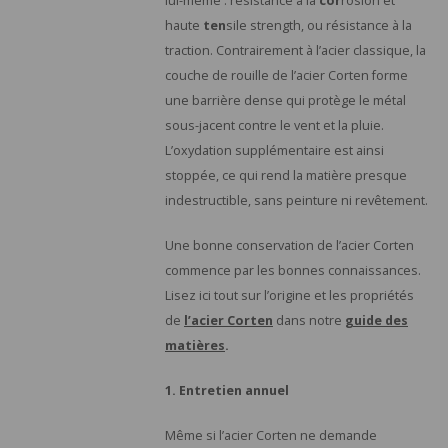
lui-même : résistance à la
cor
rosion et
Rosaces de plafond
Ustensiles de cuisine
Climatisation & ventilation
Cuisine et repas en extérieur
Porte
Essuie
Coque
Desso
Porte
Bougi
Trous
Faute
Mété
types
haute
ten
sile strength, ou résistance à la
Céram
traction. Contrairement à l’acier classique, la
Ampoules LED
Spas extérieurs
Troll
Chemi
Théie
Servi
Soin 
Bouge
Poufs
Jeux 
textil
couche de rouille de l’acier Corten forme
cuir
une barrière dense qui protège le métal
Table
Cafet
Sets 
Poube
Port
Bains 
Cires 
sous-jacent contre le vent et la pluie.
Marb
L’oxydation supplémentaire est ainsi
Porte
Panier
Horlo
Chais
stoppée, ce qui rend la matière presque
Micro
indestructible, sans peinture ni revêtement.
Huilie
Porte
Miroi
Table
Mort
Une bonne conservation de l’acier Corten
Prése
Distr
Phot
Table
commence par les bonnes connaissances.
Rotin
Lisez ici tout sur l’origine et les propriétés
Vases
Range
de
l’acier Corten
dans notre
guide des
Acier
matières
.
Texti
1. Entretien annuel
Même si l’acier Corten ne demande