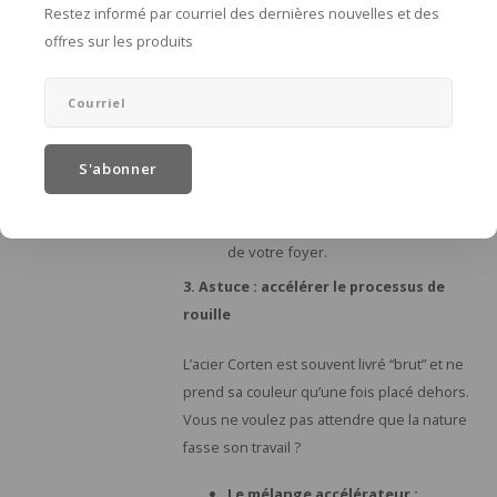
Restez informé par courriel des dernières nouvelles et des
Cause :
la fumée, la suie et la rouille
offres sur les produits
se mélangent pour former une
couche qui peut se détacher sous
l’effet de la chaleur.
Solution :
nettoyez régulièrement
l’appareil avec une
brosse
métallique
. Pas d’inquiétude :
S'abonner
après le nettoyage, l’acier se
régénère immédiatement avec une
nouvelle couche de rouille. Cela n’a
aucune influence sur la durée de vie
de votre foyer.
3. Astuce : accélérer le processus de
rouille
L’acier Corten est souvent livré “brut” et ne
prend sa couleur qu’une fois placé dehors.
Vous ne voulez pas attendre que la nature
fasse son travail ?
Le mélange accélérateur :