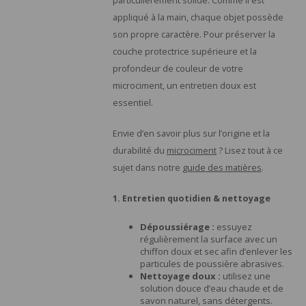
particulièrement solide. Comme il est
Rosaces de plafond
Ustensiles de cuisine
Climatisation & ventilation
Cuisine et repas en extérieur
Porte
Essuie
Coque
Desso
Porte
Bougi
Trous
Faute
Mété
Céram
types
appliqué à la main, chaque objet possède
son propre caractère. Pour préserver la
Ampoules LED
Spas extérieurs
Troll
Chemi
Théie
Servi
Soin 
Bouge
Poufs
Jeux 
cuir
textil
couche protectrice supérieure et la
profondeur de couleur de votre
Table
Cafet
Sets 
Poube
Port
Bains 
Marb
Cires 
microciment, un entretien doux est
essentiel.
Porte
Panier
Horlo
Chais
Micro
Envie d’en savoir plus sur l’origine et la
Huilie
Porte
Miroi
Table
durabilité du
microciment
? Lisez tout à ce
Mort
sujet dans notre
guide des matières
.
Prése
Distr
Phot
Table
Rotin
1. Entretien quotidien & nettoyage
Vases
Range
Acier
Dépoussiérage :
essuyez
régulièrement la surface avec un
chiffon doux et sec afin d’enlever les
Texti
particules de poussière abrasives.
Nettoyage doux :
utilisez une
solution douce d’eau chaude et de
savon naturel, sans détergents.