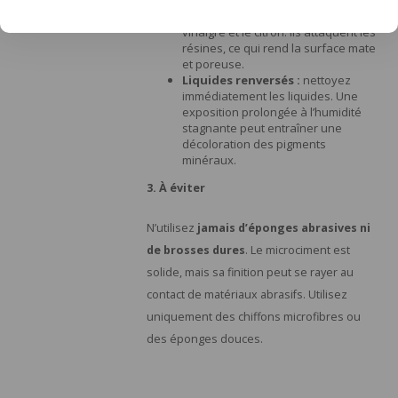
l’eau de Javel, les anticalcaires ou
les produits acides, comme le
vinaigre et le citron. Ils attaquent les
résines, ce qui rend la surface mate
et poreuse.
Liquides renversés :
nettoyez
immédiatement les liquides. Une
exposition prolongée à l’humidité
stagnante peut entraîner une
décoloration des pigments
minéraux.
3. À éviter
N’utilisez
jamais d’éponges abrasives ni
de brosses dures
. Le microciment est
solide, mais sa finition peut se rayer au
contact de matériaux abrasifs. Utilisez
uniquement des chiffons microfibres ou
des éponges douces.