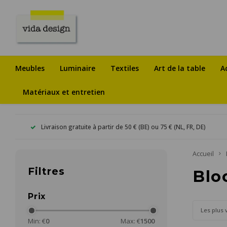
Meubles
Luminaire
Textiles
Art de la table
A
Matériaux et entretien
Livraison gratuite à partir de 50 € (BE) ou 75 € (NL, FR, DE)
Accueil
Filtres
Blo
Prix
Les plus 
Min: €
0
Max: €
1500