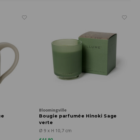
Bloomingville
ue
Bougie parfumée Hinoki Sage
verte
Ø 9 x H 10,7 cm
€44,90