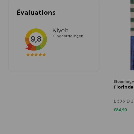
Évaluations
Bloomingvi
Florinda
L 50 x D 3
€84,90