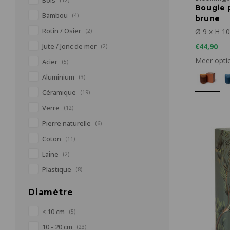
Bois
(12)
Bougie 
Bambou
(4)
brune
Rotin / Osier
Ø 9 x H 1
(2)
Jute / Jonc de mer
€44,90
(2)
Meer opti
Acier
(5)
Aluminium
(3)
Céramique
(19)
Verre
(12)
Pierre naturelle
(6)
Coton
(11)
Laine
(2)
Plastique
(8)
Diamètre
≤ 10 cm
(5)
10 - 20 cm
(23)