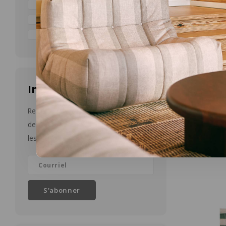
40 - 60 cm
(6)
60 - 80 cm
(5)
80 - 100 cm
(1)
Infolettre
Bloomingvi
Zenta v
Restez informé par courriel des
transpa
Ø 13 x H 
dernières nouvelles et des offres sur
les produits
€34,90
S'abonner