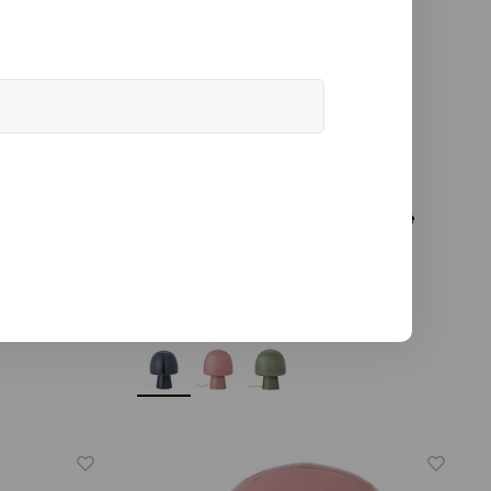
Bloomingville
rcelaine
Paddy lampe de table en verre
bleu
Ø 20 x H 26,5 cm
€89,90
Meer opties