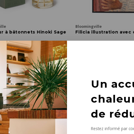
lle
Bloomingville
ur à bâtonnets Hinoki Sage
Filicia illustration avec
 cm
52 x 72 cm
€67,90
es
Un acc
chaleu
de réd
Restez informé par cou