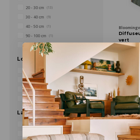
20 - 30 cm
(13)
30 - 40 cm
(9)
40 - 50 cm
(1)
Bloomingvi
Diffuse
90 - 100 cm
(1)
vert
> 140 cm
(1)
Ø 8 x H 7
€39,90
Longueur
Meer opti
≤ 60 cm
(20)
60 - 80 cm
(2)
80 - 100 cm
(2)
160 - 200 cm
(4)
Largeur
≤ 20 cm
(2)
20 - 40 cm
(11)