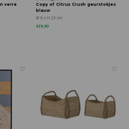
n verre
Copy of Citrus Crush geurstokjes
blauw
Ø 6 x H 23 cm
€39,90