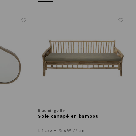
Bloomingville
Sole canapé en bambou
L 175 x H 75 x W 77 cm