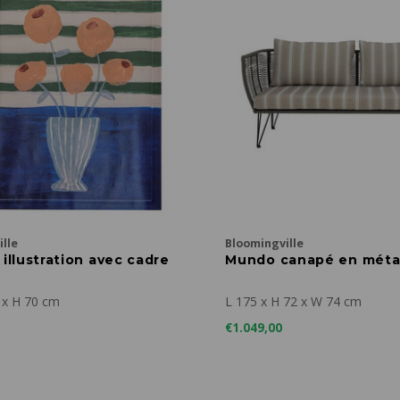
lle
Bloomingville
 illustration avec cadre
Mundo canapé en métal
 x H 70 cm
L 175 x H 72 x W 74 cm
€1.049,00