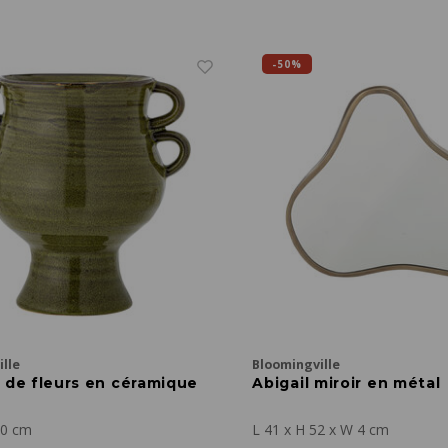
-50%
lle
Bloomingville
t de fleurs en céramique
Abigail miroir en métal
20 cm
L 41 x H 52 x W 4 cm