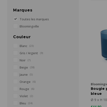
Marques
Toutes les marques
Bloomingville
Couleur
Blanc
(23)
Gris / Argent
(9)
Noir
(7)
Beige
(38)
Jaune
(5)
Orange
(6)
Bloomingvi
Bougie 
Rouge
(6)
bleue
Violet
(2)
Ø 9 x H 1
Bleu
(24)
€44,90