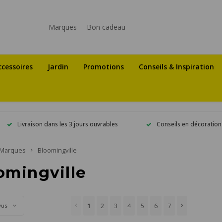
Marques
Bon cadeau
ccessoires
Jardin
Promotions
Conseils & Inspiration
Livraison dans les 3 jours ouvrables
Conseils en décoration
Marques
Bloomingville
omingville
1
2
3
4
5
6
7
vus