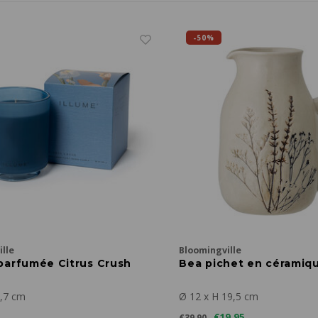
-50%
lle
Bloomingville
parfumée Citrus Crush
Bea pichet en céramiq
0,7 cm
Ø 12 x H 19,5 cm
€19,95
€39,90