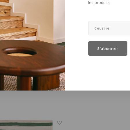
les produits
S'abonner
lle
Bloomingville
ase en verre recyclé
Camellia assiette en po
rent Ø13 x H32 cm
bleue
32 cm
Ø 16 x H 3 cm
€13,90