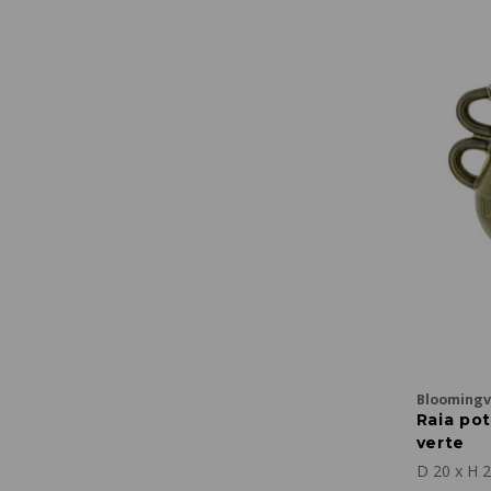
Bloomingvi
Raia po
verte
D 20 x H 