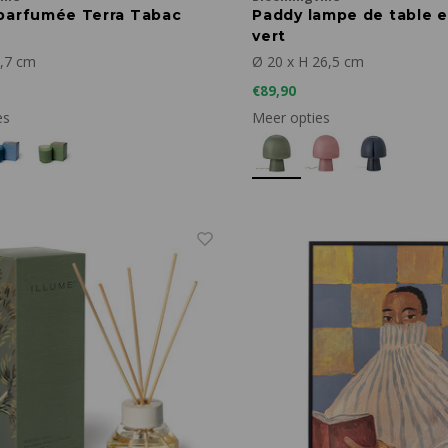
parfumée Terra Tabac
Paddy lampe de table e
vert
0,7 cm
Ø 20 x H 26,5 cm
€89,90
es
Meer opties