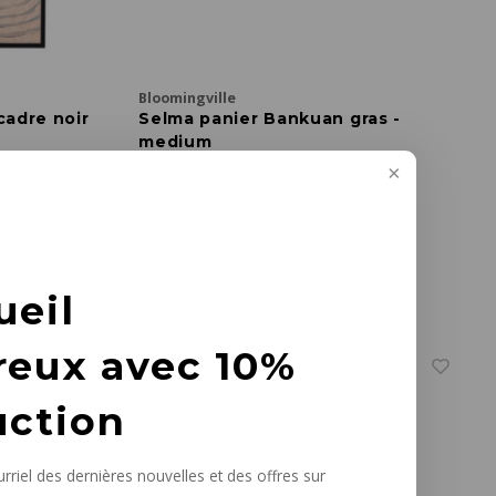
Bloomingville
 cadre noir
Selma panier Bankuan gras -
medium
L 51 x B 38 x H 33 cm
€105,00
ueil
reux avec 10%
uction
rriel des dernières nouvelles et des offres sur