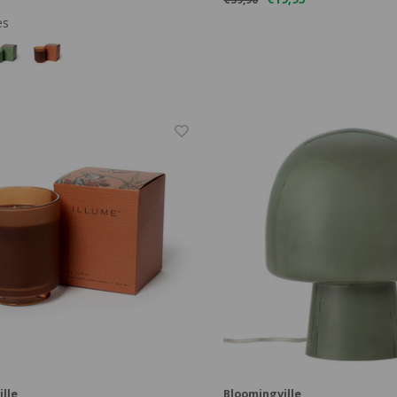
es
lle
Bloomingville